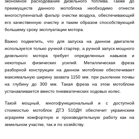
веток
Электрокультиваторы
экономное расходование дизельного топлива. Также до
цилиндрический
Грабли
для
Scheppach
преимуществ данного мотоблока необходимо отнести
Электрические
водонагреватель
для
трактора,
цепные
с
мотоблока
минитрактора,
многоступенчатый фильтр очистки воздуха, обеспечивающий
пилы,
двумя
мототрактора
его качественную очистку и таким образом способствующий
электропилы
сухими
Культиваторы
Iron
ТЭНами
большему сроку эксплуатации мотора.
для
Картофелекопалки
Angel
и
мотоблока
для
уменьшенным
КРН
мототрактора
Важно подметить, что для запуска на данном двигателе
диаметром
Электрические
и
используется только ручной стартер, а ручной запуск мощного
цепные
КПС
Лопата
пилы,
Бойлеры
для
дизельного мотора требует определенных навыков и
отвал
электропилы
EWT
прополки
для
некоторых физических усилий. Металлическая фреза
Vitals
Clima
и
мототрактора
Runde
разборной конструкции на данном мотоблоке обеспечивает
сплошной
DRY
Электрические
обработки
максимальную ширину захвата 1150 мм. при рыхлении почвы
Навесная
V
цепные
почвы
система
на глубину до 300 мм. Такая фреза на этом мотоблоке
Вертикальный
пилы,
на
цилиндрический
электропилы
Мульчирователи
устанавливается вместо пневматических ходовых колес.
3
водонагреватель
Кентавр
для
точки
с
мотоблока
к
Такой мощный, многофункциональный и с доступной
двумя
мототрактору
сухими
стоимостью мотоблок ДТЗ 510ДН обеспечит украинским
Опрыскиватели
(переходник
ТЭНами
для
с
аграриям комфортную и производительную работу как на
мотоблоков
1
земельном участке, так и по хозяйству.
Бойлеры
точки
EWT
на
Помпы
Clima
3)
для