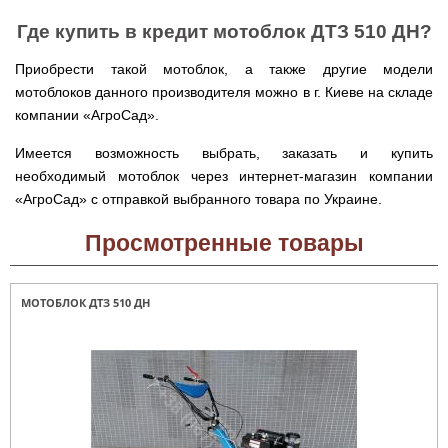
Runde
мотоблоков
H
Опрыскиватели
Где купить в кредит мотоблок ДТЗ 510 ДН?
Горизонтальный
для
цилиндрический
трактора,
водонагреватель
Приобрести такой мотоблок, а также другие модели
минитрактора,
с
мотоблоков данного производителя можно в г. Киеве на складе
мототрактора
мокрым
ТЭНом
компании «АгроСад».
Разбрасыватель
удобрений
Бойлеры
Имеется возможность выбрать, заказать и купить
для
EWT
трактора,
необходимый мотоблок через интернет-магазин компании
Clima
минитрактора,
Runde
«АгроСад» с отправкой выбранного товара по Украине.
мототрактора
Licht
V
Просмотренные товары
Снегоуборщики
Вертикальный
для
цилиндрический
мототрактора
водонагреватель
с
МОТОБЛОК ДТЗ 510 ДН
мокрым
Чеснококопалка
ТЭНом
для
и
мототрактора,
скрытым
минитрактора,
регулятором
трактора
мощности
Чеснокосажалки
Бойлеры
для
EWT
трактора,