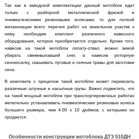
мокрым
для
Мотопомпы
Отопительные
KO
для
бань
Сенокосилки
ТЭНом
Так как в заводской комплектации данный мотоблок идет
мотоблоков
HYUNDAI
Твердотопливные
печи,
минитрактора,
и
Электропилы
котлы
БУРЖУЙКА
трактора
саун
только с разборной металлической фрезой и
Аккумуляторные
Почвофреза
Бойлеры
Адаптеры
PROTECH
ВЕРТИКАЛЬ
Мотопомпы
CANADA
ножницы
пневматическими резиновыми колесами, то для полной
для
EWT
Высоторезы
для
Аккумуляторные
VITALS
КОСИЛКА
мотоблока
Clima
мотоблоков
пылесосы
механизации всего перечня работ на земельном участке к
Твердотопливные
Отопительные
ДЛЯ
Печи-
Мотокосы
RUNDE
садовые,
Станки
котлы
печи,
ТРАКТОРА
каменки
FORTE
нему необходим комплект различного навесного
KOMBI
Ходоуменьшители
воздуходувки
для
Запчасти
БУРЖУЙ
БУРЖУЙКА
для
Разбрасыватели
Цилиндрический
оборудования, которое приобретается отдельно. Кроме того,
заточки
ОГНЕВ
саун
ручные
Косилка
Мотокосы
водонагреватель
цепи
Измельчители
Бензиновые пылесосы
VESUVI
Мотоблоки
Твердотопливные
навесив на такой мотоблок лопату-отвал, можно зимой
SOLO
для
GRUNHELM
комбинированного
веток
садовые,
Powercraft
котлы
Отопительные
мототрактора
убирать свежевыпавший снег, а навесив роторную
Ручной
нагрева
для
воздуходувки
Бензопилы
МАРТЕН
печи,
Печи-
Мотокосы
комплект
с
мотоблоков,
сенокосилку, скашивать луговые и сеяные травы для заготовки
IRON
БУРЖУЙКА
каменки
Мотоблоки
КУЛЬТИВАТОРЫ
WERK
для
мокрым
дробилки
ANGEL
Электрические
ПРОСКУРОВ
для
Weima
Твердотопливные
сена.
посадки
ТЭНом
веток
Сварочные
пылесосы
саун НОВАСЛАВ
DeLuxe
котлы
ОКУЧНИКИ
и
Мотокосы Hyundai
для
аппараты
садовые,
Бензопилы
ПРОСКУРОВ
уборки
В комплекте с прицепом такой мотоблок может перевозить
Бойлеры
мотоблоков
Vitals
воздуходувки
КЕНТАВР
Семена
картошки
МУЛЬЧИРОВАТЕЛЬ
EWT
Электрокосы
различные штучные и насыпные грузы. Важно подметить, что
Циркуляционные
Укропа
(2
Clima
FORTE
Снегоуборщики
Сварочные
Бензопилы
насосы
в
на такой мощный мотоблок при транспортировочных работах
Runde
Плуг
для
аппараты КЕНТАВР
VITALS
RODA
1,
Семена
DRY
Аккумуляторные
для
мотоблока
желательно устанавливать пневматические резиновые колеса
Электрокосы
3
салата
H
скарификаторы
минитрактора,
WERK
большего размера, чем 4.00 х 10 дюймов, с которыми он
Бензопилы
в
Электроконвекторы
Горизонтальный
трактора,
Сеялка
AL-
1
цилиндрический
мототрактора
продается.
Бензиновые
зерновая
Электротриммеры
Складские
KO
и
водонагреватель
скарификаторы
Hyundai
тележки
4
с
Лопата-
платформенные
Сеялка
в
Бензопилы
Аккумуляторные
двумя
отвал
Электрические
СКИФ
овощная
1)
FORTE
снегоуборщики
сухими
Особенности конструкции мотоблока ДТЗ 510ДН
к
скарификаторы