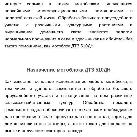
Мотокосы
Культиватор
минитракторы
КЕНТАВР
ТЭНом
Канадские
грязной
интерес сельчан к таким мотоблокам, являющихся
Удлинители
IRON
AL-
и
печи
воды мотопомпы
к
ANGEL
первейшими многофункциональными помощниками в
KO
механическим
Булерьян
Мотоблоки
буру,
Грунтозацепы
нелегкой сельской жизни. Обработка большого приусадебного
управлением
NOVASLAV
ДТЗ
Мотопомпы
к
Электрокосы
с
Мотокультиватор
Iron
шнеку
участка с различными культурными растениями и
IRON
Полуоси
варочной
Hyundai
Бойлеры
Angel
Мотоблоки
ANGEL
(ступицы)
выращивание домашнего скота являются залогом
поверхностью
EWT
IRON
Шнеки
Clima
Мотокультиватор
нормального проживания в селе и здесь никак не обойтись без
ANGEL
Мотопомпы
для
Мотокосы
Окучники
БУР
KUBUS
Konner&Sohnen
Кентавр
бура
такого помощника, как мотоблок ДТЗ 510ДН.
КЕНТАВР
DRY
Мотоблоки
Картофелекопалки
Водонагреватель
Грабли
Мотокультиватор
Weima
Мотопомпы
Электрокосы
кубической
навесные
STIGA
Аккумуляторные
(Вейма)
Weima
КЕНТАВР
формы
на
Картофелесажалки
опрыскиватели
с
трактор
Мотокультиватор
Назначение мотоблока ДТЗ 510ДН
Мотоблоки
Мотопомпы
двумя
Мотокосы
Сцепки
WEIMA
Мотоопрыскиватели
FORTE
BULAT
Твердотопливные
сухими
VITALS
Дисковая
для
котлы
Как известно, основное использование любого мотоблока, в
ТЭНами
борона
мотоблока
Мотокультиваторы FORTE
Мотоблоки
Мотопомпы
Электрокосы
для
том числе и данного, заключается в обработке большого
BULAT
Konner&Sohnen
Отопительные
Бойлеры
VITALS
минитрактора,
Плуги
приусадебного участка и выращивания на нем различных
Мотокультиваторы ROBIX
печи
Газовые
EWT
трактора
Мотоблоки
Мотопомпы
сельскохозяйственных культур. Обработка немалого
обогреватели
Clima
Мотокосы
Плоскорезы
Konner&Sohnen
AL-
Радиаторы
KUBUS
AL-
Картофелесажалка
земельного надела обеспечивает сельчан всем необходимым
KO
отопления
Водонагреватель
Отопительные
KO
для
Лопата-
для проживания в селе: продукты для своего стола, корма для
Навесное
кубической
печи,
минитрактора,
отвал
оборудование
формы
Мотопомпы
Камин-
БУРЖУЙКА
трактора
домашних животных и птицы, а также товар для продажи на
Электрокосы,
Печи-
к
с
Forte
булерьян
CANADA
триммеры
каменки
рынке и получение некоторого дохода.
мотоблоку
одним
Прицепы
VESUVI
AL-
Картофелекопалка
для
Бензопилы