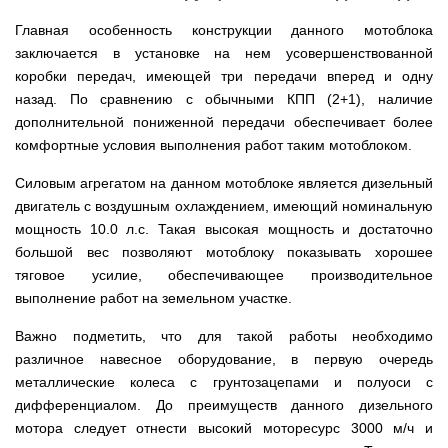
для
ТЭНами
трактору
Тачки
мотоблока
Тележки
Окучники
Бензопилы
Бензиновые
строительные
Главная особенность конструкции данного мотоблока
Скарификатор
инструментальные
ручные
WERK
снегоуборщики
Бойлеры
и
Сеялка
Аэратор
СКИФ
Чеснокосажалки
заключается в установке на нем усовершенствованной
EWT
садовые
зерновая
AL-
для
Твердотопливные
Картофелекопалка
Clima
Аккумуляторные
Электрические
коробки передач, имеющей три передачи вперед и одну
тачки
для
KO
мотоблока
котлы
ручная
Runde
пилы
снегоуборщики
минитрактора,
назад. По сравнению с обычными КПП (2+1), наличие
ПРОСКУРОВ
DRY
трактора
Скарификатор-
Чеснококопалка
Slim
дополнительной пониженной передачи обеспечивает более
Лопата-
Аккумуляторные
Снегоуборщики
аэратор
для
Твердотопливные
H
отвал
пилы
IRON
комфортные условия выполнения работ таким мотоблоком.
Сеялки
Hyundai
мотоблока,
котлы
Горизонтальный
ручная
AL-
ANGEL
овощные
мототрактора
БУРЖУЙ
цилиндрический
Коптильня
для
KO
Силовым агрегатом на данном мотоблоке является дизельный
водонагреватель
домашняя
уборки
Снегоуборщики
ПОЧВОФРЕЗЫ
с
Комплект
Твердотопливные
снега
двигатель с воздушным охлаждением, имеющий номинальную
Бензопилы
AL-
Электрокультиваторы Кентавр
двумя
для
котлы
Летний
Hyundai
KO
мощность 10.0 л.с. Такая высокая мощность и достаточно
ЭКСКАВАТОР
сухими
переоборудования
МАРТЕН
душ
Ручной
Электрокультиваторы IRON
НАВЕСНОЙ
Электросамокат
ТЭНами
мотоблока
большой вес позволяют мотоблоку показывать хорошее
для
инструмент
Электрические
Снегоуборщики
ANGEL
SPARK
и
в
Твердотопливные
дачи,
для
тяговое усилие, обеспечивающее производительное
цепные
Weima
KICKSCOOTER
уменьшенным
мототрактор
ПОГРУЗЧИК
котлы
душевая
культивации
пилы,
Электрокультиваторы
MAXi
диаметром
выполнение работ на земельном участке.
ФРОНТАЛЬНЫЙ
Protech
кабинка
электропилы
Снегоуборщики
Konner&Sohnen
10"
Бороны
AL-
HYUNDAI
36V
Бойлеры
дисковые,
Грабли
Твердотопливные
Важно подметить, что для такой работы необходимо
Шампура
KO
500W
Электрокультиваторы
EWT
роторные
ворошилки
котлы
различное навесное оборудование, в первую очередь
15AH
Снегоуборщики
Hyundai
Clima
и
навесные
VESUVI
Электрические
ам2
STIGA
Runde
зубовые
на
металлические колеса с грунтозацепами и полуоси с
цепные
задний
DRY
бороны
мототрактор
Электрокультиваторы
дифференциалом. До преимуществ данного дизельного
пилы,
мотор
Slim
для
Scheppach
электропилы
(Синий)
мотора следует отнести высокий моторесурс 3000 м/ч и
V
мотоблока
Измельчитель
Hyundai
Вертикальный