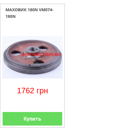
МАХОВИК 180N VM074-
180N
1762
грн
Купить