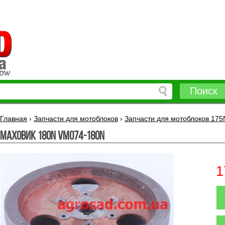
Поиск
Главная
›
Запчасти для мотоблоков
›
Запчасти для мотоблоков 175
Маховик 180N VM074-180N
1