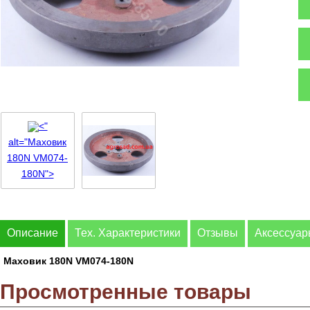
<"
alt="Маховик
180N VM074-
180N">
Описание
Тех. Характеристики
Отзывы
Аксессуа
Маховик 180N VM074-180N
Просмотренные товары