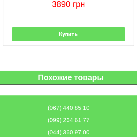
веток
Электрокультиваторы
3890
грн
цилиндрический
Грабли
для
Scheppach
Электрические
водонагреватель
для
трактора,
цепные
с
мотоблока
минитрактора,
пилы,
двумя
мототрактора
электропилы
сухими
Культиваторы
Iron
ТЭНами
для
Картофелекопалки
Angel
и
Купить
мотоблока
для
уменьшенным
КРН
мототрактора
диаметром
Электрические
и
цепные
КПС
Лопата
пилы,
Бойлеры
для
отвал
электропилы
EWT
прополки
для
Vitals
Clima
и
мототрактора
Runde
сплошной
DRY
Электрические
обработки
Похожие товары
Навесная
V
цепные
почвы
система
Вертикальный
пилы,
на
цилиндрический
электропилы
Мульчирователи
3
водонагреватель
Кентавр
для
точки
с
мотоблока
к
двумя
мототрактору
(067) 440 85 10
сухими
Опрыскиватели
(переходник
ТЭНами
для
с
(099) 264 61 77
мотоблоков
1
Бойлеры
точки
EWT
на
Помпы
(044) 360 97 00
Clima
3)
для