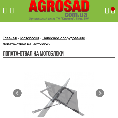
Поиск
Главная
›
Мотоблоки
›
Навесное оборудование
›
Лопата-отвал на мотоблоки
Лопата-отвал на мотоблоки
Бетономешалки
Скиф
Бетономешалки с
Бойлеры,
венцовым
водонагреватели
приводом
ARTI
WHV
Газовые
Бетономешалки с
SLIM
котлы ПРОСКУРОВ
редукторным
Бензиновые
приводом
Бойлеры,
Газовые
газонокосилки
водонагреватели
котлы
ARTI
Генераторы
IMMERGAS
Электрические
WHV
бензиновые
напольные
газонокосилки
конденсационные
Бензиновые
Бойлеры,