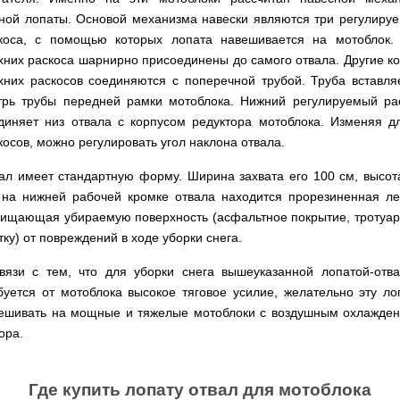
мокрым
для
Мотопомпы
Отопительные
KO
для
бань
Сенокосилки
ТЭНом
мотоблоков
HYUNDAI
Твердотопливные
ной лопаты. Основой механизма навески являются три регулиру
печи,
минитрактора,
и
Электропилы
котлы
БУРЖУЙКА
трактора
саун
Аккумуляторные
коса, с помощью которых лопата навешивается на мотоблок.
Почвофреза
Бойлеры
Адаптеры
PROTECH
ВЕРТИКАЛЬ
Мотопомпы
CANADA
ножницы
для
хних раскоса шарнирно присоединены до самого отвала. Другие к
EWT
Высоторезы
для
Аккумуляторные
VITALS
КОСИЛКА
мотоблока
Clima
мотоблоков
пылесосы
Твердотопливные
Отопительные
ДЛЯ
Печи-
хних раскосов соединяются с поперечной трубой. Труба вставля
Мотокосы
RUNDE
садовые,
Станки
котлы
печи,
ТРАКТОРА
каменки
FORTE
трь трубы передней рамки мотоблока. Нижний регулируемый ра
KOMBI
Ходоуменьшители
воздуходувки
для
Запчасти
БУРЖУЙ
БУРЖУЙКА
для
Разбрасыватели
Цилиндрический
заточки
диняет низ отвала с корпусом редуктора мотоблока. Изменяя д
ОГНЕВ
саун
ручные
Косилка
Мотокосы
водонагреватель
цепи
Измельчители
Бензиновые пылесосы
VESUVI
Мотоблоки
Твердотопливные
SOLO
для
косов, можно регулировать угол наклона отвала.
GRUNHELM
комбинированного
веток
садовые,
Powercraft
котлы
Отопительные
мототрактора
Ручной
нагрева
для
воздуходувки
Бензопилы
МАРТЕН
печи,
Печи-
Мотокосы
комплект
с
ал имеет стандартную форму. Ширина захвата его 100 см, высот
мотоблоков,
IRON
БУРЖУЙКА
каменки
Мотоблоки
КУЛЬТИВАТОРЫ
WERK
для
мокрым
дробилки
ANGEL
Электрические
ПРОСКУРОВ
 на нижней рабочей кромке отвала находится прорезиненная ле
для
Weima
Твердотопливные
посадки
ТЭНом
веток
Сварочные
пылесосы
саун НОВАСЛАВ
DeLuxe
котлы
ОКУЧНИКИ
и
ищающая убираемую поверхность (асфальтное покрытие, тротуа
Мотокосы Hyundai
для
аппараты
садовые,
Бензопилы
ПРОСКУРОВ
уборки
Бойлеры
мотоблоков
Vitals
тку) от повреждений в ходе уборки снега.
воздуходувки
КЕНТАВР
Семена
картошки
МУЛЬЧИРОВАТЕЛЬ
EWT
Электрокосы
Циркуляционные
Укропа
(2
Clima
FORTE
Снегоуборщики
Сварочные
Бензопилы
вязи с тем, что для уборки снега вышеуказанной лопатой-отв
насосы
в
Runde
Плуг
для
аппараты КЕНТАВР
VITALS
RODA
1,
Семена
DRY
буется от мотоблока высокое тяговое усилие, желательно эту ло
Аккумуляторные
для
мотоблока
Электрокосы
3
салата
H
скарификаторы
минитрактора,
WERK
ешивать на мощные и тяжелые мотоблоки с воздушным охлажде
Бензопилы
в
Электроконвекторы
Горизонтальный
трактора,
Сеялка
AL-
1
ора.
цилиндрический
мототрактора
Бензиновые
зерновая
Электротриммеры
Складские
KO
и
водонагреватель
скарификаторы
Hyundai
тележки
4
с
Лопата-
платформенные
Сеялка
в
Бензопилы
Аккумуляторные
двумя
отвал
Электрические
СКИФ
овощная
1)
Где купить лопату отвал для мотоблока
FORTE
снегоуборщики
сухими
к
скарификаторы