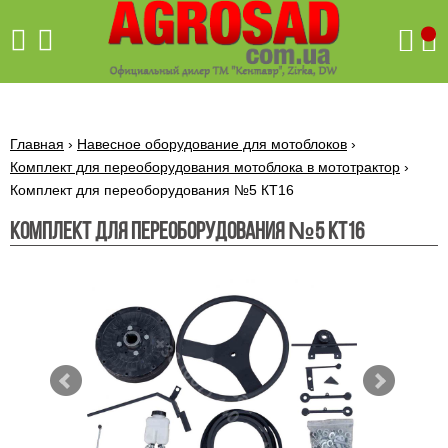
Поиск
Главная
›
Навесное оборудование для мотоблоков
›
Комплект для переоборудования мотоблока в мототрактор
›
Комплект для переоборудования №5 КТ16
Бетономешалки
Скиф
Комплект для переоборудования №5 КТ16
Бетономешалки с
Бойлеры,
венцовым
водонагреватели
приводом
ARTI
WHV
Газовые
Бетономешалки с
SLIM
котлы ПРОСКУРОВ
редукторным
Бензиновые
приводом
Бойлеры,
Газовые
газонокосилки
водонагреватели
котлы
ARTI
Генераторы
IMMERGAS
Электрические
WHV
бензиновые
напольные
газонокосилки
конденсационные
Бензиновые
Бойлеры,