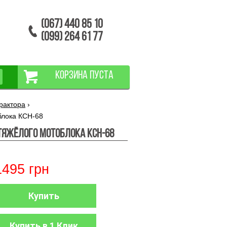
(067) 440 85 10
(099) 264 61 77
КОРЗИНА ПУСТА
рактора
›
блока КСН-68
тяжёлого мотоблока КСН-68
1495
грн
Купить
Купить в 1 Клик