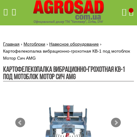
Поиск
Главная
›
Мотоблоки
›
Навесное оборудование
›
Картофелекопалка вибрационно-грохотная КВ-1 под мотоблок
Мотор Сич АМG
Бетономешалки
Картофелекопалка вибрационно-грохотная КВ-1
Скиф
под мотоблок Мотор Сич АМG
Бетономешалки с
Бойлеры,
венцовым
водонагреватели
приводом
ARTI
WHV
Газовые
Бетономешалки с
SLIM
котлы ПРОСКУРОВ
редукторным
Бензиновые
приводом
Бойлеры,
Газовые
газонокосилки
водонагреватели
котлы
ARTI
Генераторы
IMMERGAS
Электрические
WHV
бензиновые
напольные
газонокосилки
конденсационные
Бензиновые
Бойлеры,