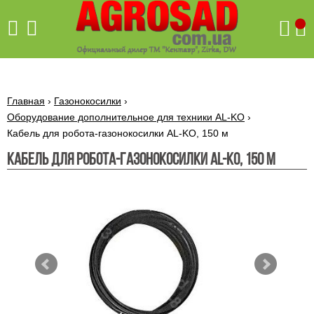
Поиск
Главная
›
Газонокосилки
›
Оборудование дополнительное для техники AL-KO
›
Кабель для робота-газонокосилки AL-KO, 150 м
Бетономешалки
Кабель для робота-газонокосилки AL-KO, 150 м
Скиф
Бетономешалки с
Бойлеры,
венцовым
водонагреватели
приводом
ARTI
WHV
Газовые
Бетономешалки с
SLIM
котлы ПРОСКУРОВ
редукторным
Бензиновые
приводом
Бойлеры,
Газовые
газонокосилки
водонагреватели
котлы
ARTI
Генераторы
IMMERGAS
Электрические
WHV
бензиновые
напольные
газонокосилки
конденсационные
Бензиновые
Бойлеры,