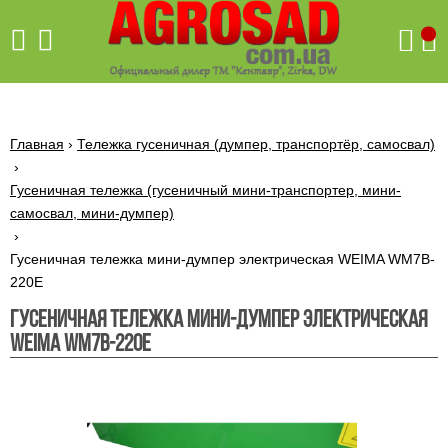
Поиск
Главная
›
Тележка гусеничная (думпер, транспортёр, самосвал)
›
Гусеничная тележка (гусеничный мини-транспортер, мини-
Бетономешалки
самосвал, мини-думпер)
Скиф
›
Гусеничная тележка мини-думпер электрическая WEIMA WM7B-
Бетономешалки с
Бойлеры,
венцовым
водонагреватели
220E
приводом
ARTI
WHV
Гусеничная тележка мини-думпер электрическая
Газовые
Бетономешалки с
SLIM
котлы ПРОСКУРОВ
WEIMA WM7B-220E
редукторным
Бензиновые
приводом
Бойлеры,
Газовые
газонокосилки
водонагреватели
котлы
ARTI
Генераторы
IMMERGAS
Электрические
WHV
бензиновые
напольные
газонокосилки
конденсационные
Бензиновые
Бойлеры,