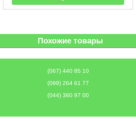
Runde
мотоблоков
H
Опрыскиватели
Горизонтальный
для
цилиндрический
трактора,
водонагреватель
минитрактора,
с
мототрактора
мокрым
ТЭНом
Разбрасыватель
Похожие товары
удобрений
Бойлеры
для
EWT
трактора,
Clima
минитрактора,
Runde
мототрактора
Licht
V
(067) 440 85 10
Снегоуборщики
Вертикальный
для
цилиндрический
(099) 264 61 77
мототрактора
водонагреватель
с
мокрым
Чеснококопалка
(044) 360 97 00
ТЭНом
для
и
мототрактора,
скрытым
минитрактора,
регулятором
трактора
мощности
Чеснокосажалки
Бойлеры
для
EWT
трактора,