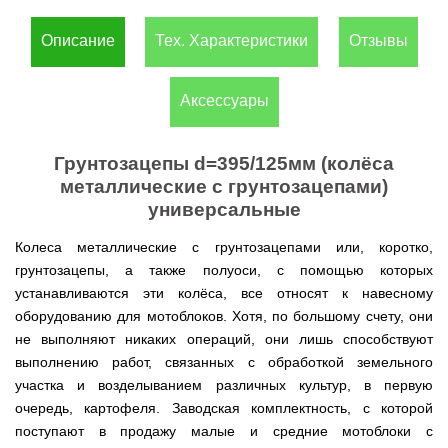
(Верк)
закрытые
для
IV
Измельчители
мотоблоков
Двигатели
Компрессоры с
/
Канадские
Катки
Описание
Тех. Характеристики
Отзывы
Генераторы
Компостеры
веток,
177F
VITALS
прямым
IH
печи
для
Weima
открытые
веткоизмельчители
приводом
Булерьян
газона
Кондиционеры
Vitals
VESUVI
Запчасти
Двигатели
Бойлеры,
AL-
GREE
Генераторы
для
WEIMA
Компрессоры с
водонагреватели
KO
Аксессуары
Кормоизмельчители
Sadko
Измельчители
мотоблоков
ременным
ISTO
Канадские
Кондиционеры
Powercraft
(Садко)
веток,
190N
приводом
IVC
печи
Двигатели
OSAKA
веткоизмельчители
Combi
Булерьян
Мотокосы
BULAT
AL-
Кормоизмельчители
Генераторы
CANADA
Грунтозацепы d=395/125мм (колёса
Запчасти
KO
ДТЗ
AL-
для
Бойлеры,
Электрокосы
Двигатели
металлические с грунтозацепами)
KO
мотоблоков
водонагреватели
Канадские
ZUBR
универсальные
Измельчители
195N
ISTO
печи
Кусторезы
Масло
веток,
Генераторы
IVD
Булерьян
Двигатели
AL-
веткоизмельчители
KONNER
DRY
VESUVI
Коробки
Колеса металлические с грунтозацепами или, коротко,
TATA
KO
Аккумуляторные
Konner&Sohnen
Дизельные
SOHNEN
с
передач
триммеры
грунтозацепы, а также полуоси, с помощью которых
мотоблоки
варочной
КПП,
Бойлеры,
и
Двигатели
Масло
Измельчители
поверхностью
устанавливаются эти колёса, все относят к навесному
Инверторные
редукторы
водонагреватели Novatec
Мотобуры
косы
GRUNWELT
Iron
веток
Бензиновые
генераторы
на
Irin
оборудованию для мотоблоков. Хотя, по большому счету, они
Angel
Hyundai
мотоблоки
KONNER
мотоблоки
Канадские
Angel
Бойлеры
Аккумуляторный
Мотокультиваторы Кентавр
Двигатели
не выполняют никаких операций, они лишь способствуют
SOHNEN
печи
EWT
инструмент
ДТЗ
Измельчители
Мотоблоки
Булерьян
Шины,
выполнению работ, связанных с обработкой земельного
Clima
Мотобуры
AL-
Мотокультиваторы IRON
Бензиновые мотопомпы
веток,
с
CANADA
диски,
FLACH
Vitals
KO
участка и возделыванием различных культур, в первую
ANGEL
Двигатели
веткоизмельчители
водяным
с
камеры
Плоский
EASY
с
Скиф
охлаждением
варочной
очередь, картофеля. Заводская комплектность, с которой
на
Дизельные мотопомпы
водонагреватель
Мотороллеры
Мотобуры
FLEX
центробежным
Мотокультиваторы PUBERT
поверхностью
мотоблоки
с
SPARK
Кентавр
поступают в продажу малые и средние мотоблоки с
сцеплением
и
Мотоблоки
мокрым
Для