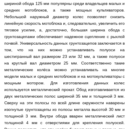
мокрым
для
Мотопомпы
Отопительные
KO
для
бань
шириной обода 125 мм популярны среди владельцев малых и
Сенокосилки
ТЭНом
мотоблоков
HYUNDAI
Твердотопливные
печи,
минитрактора,
и
Электропилы
средних мотоблоков, а также мощных культиваторов.
котлы
БУРЖУЙКА
трактора
саун
Аккумуляторные
Почвофреза
Бойлеры
Адаптеры
PROTECH
ВЕРТИКАЛЬ
Мотопомпы
CANADA
ножницы
Небольшой наружный диаметр колес позволяет снизить
для
EWT
Высоторезы
для
Аккумуляторные
VITALS
КОСИЛКА
линейную скорость мотоблока и, следовательно, увеличить его
мотоблока
Clima
мотоблоков
пылесосы
Твердотопливные
Отопительные
ДЛЯ
Печи-
Мотокосы
RUNDE
садовые,
Станки
котлы
тяговое усилие, а, достаточно, большая ширина обода с
печи,
ТРАКТОРА
каменки
FORTE
KOMBI
Ходоуменьшители
воздуходувки
для
Запчасти
БУРЖУЙ
БУРЖУЙКА
для
Разбрасыватели
грунтозацепами обеспечивает надежное сцепление с рыхлой
Цилиндрический
заточки
ОГНЕВ
саун
ручные
Косилка
Мотокосы
водонагреватель
почвой. Универсальность данных грунтозацепов заключается в
цепи
Измельчители
Бензиновые пылесосы
VESUVI
Мотоблоки
Твердотопливные
SOLO
для
GRUNHELM
комбинированного
веток
садовые,
Powercraft
котлы
Отопительные
мототрактора
том, что на них можно устанавливать полуоси на
Ручной
нагрева
для
воздуходувки
Бензопилы
МАРТЕН
печи,
Печи-
Мотокосы
комплект
с
шестигранный вал размером 23 или 32 мм, а также полуоси
мотоблоков,
IRON
БУРЖУЙКА
каменки
Мотоблоки
КУЛЬТИВАТОРЫ
WERK
для
мокрым
дробилки
ANGEL
Электрические
на круглый вал диаметром 25 мм. Соответственно такие
ПРОСКУРОВ
для
Weima
Твердотопливные
посадки
ТЭНом
веток
Сварочные
пылесосы
саун НОВАСЛАВ
DeLuxe
котлы
металлические колёса можно устанавливать на многие
ОКУЧНИКИ
и
Мотокосы Hyundai
для
аппараты
садовые,
Бензопилы
ПРОСКУРОВ
уборки
Бойлеры
мотоблоков
модели малых и средних мотоблоков и на мотокультиваторы с
Vitals
воздуходувки
КЕНТАВР
Семена
картошки
МУЛЬЧИРОВАТЕЛЬ
EWT
Электрокосы
мощным мотором. Для изготовления данных колес
Циркуляционные
Укропа
(2
Clima
FORTE
Снегоуборщики
Сварочные
Бензопилы
насосы
в
Runde
используется металлический прокат. Обод изготавливается из
Плуг
для
аппараты КЕНТАВР
VITALS
RODA
1,
Семена
DRY
Аккумуляторные
для
мотоблока
Электрокосы
двух металлических полос шириной 35 мм и толщиной 3 мм.
3
салата
H
скарификаторы
минитрактора,
WERK
Бензопилы
в
Электроконвекторы
Сверху на эти полосы по всей длине окружности наварены
Горизонтальный
трактора,
Сеялка
AL-
1
цилиндрический
мототрактора
Бензиновые
изогнутые грунтозацепы из полосы металла высотой 30 мм и
зерновая
Электротриммеры
Складские
KO
и
водонагреватель
скарификаторы
Hyundai
тележки
4
толщиной 3 мм. Внутри обода вварен металлический лист
с
Лопата-
платформенные
Сеялка
в
Бензопилы
Аккумуляторные
двумя
толщиной 4 мм с отверстиями для крепления полуосей.
отвал
Электрические
СКИФ
овощная
1)
FORTE
снегоуборщики
сухими
к
скарификаторы