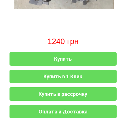
Дизельные
двигатели
Газонокосилка-
водонагреватели
генераторы
Газовые
Дровоколы
робот
ARTI
котлы
Дизельные
AL-
WHH
Генераторы
IMMERGAS
двигатели
KO
SLIM
Газонокосилки IRON
газ
настенные
ANGEL
бензин
конденсационные
Двигатели
Дровоколы
Бойлеры,
Запчасти
с воздушным
Iron
водонагреватели
Газонокосилки
для
Генераторы
Газовые
охлаждением
Angel
ARTI
VITALS
коробки
IRON
котлы
1240
грн
WHH
переключения
ANGEL
IMMERGAS
Двигатели
Дровоколы
передач
Газонокосилки
настенные
с водяным
Konner&Sohnen
КПП
Бойлеры,
AL-
традиционные
Генераторы
охлаждением
180N/190N/195N
водонагреватели
KO
Кентавр
Зарядные
Купить
ARTI
Дровоколы
устройства
Газовые
Двигатели
WH
Scheppach
Запчасти
Газонокосилки
котлы
Генераторы
без
COMPACT
для
GRUNHELM
дымоходные
Vitals
Пуско-
электростартера
Электрические
мотоблоков
Купить в 1 Клик
Дровоколы
зарядные
измельчители
168F-
Бойлеры,
Скиф
Оборудование
устройства
Газовые
Генераторы
Двигатели
170F
водонагреватели
дополнительное
котлы
Forte
с
Бензиновые
ELDOM
для
отопления
(Форте)
электростартером
измельчители
Купить в рассрочку
Канадские
Запчасти
техники
IMMERGAS
веток
печи
для
Проточные
AL-
Генераторы
Двигатели
Булерьян
мотоблоков
водонагреватели
KO
Газовые
GERRARD
KЕНТАВР
Измельчители
175N
ELDOM
Оплата и Доставка
котлы
(ДЖЕРАРД)
веток,
-
Канадские
Газонокосилки
Катки
парапетные
веткоизмельчители
180N
Двигатели
печи
Бойлеры,
HYUNDAI
садовые
Генераторы
Iron
IRON
Булерьян
водонагреватели
и
Werk
Компостеры
Angel
ANGEL
NOVASLAV
Запчасти
ISTO
аэраторы