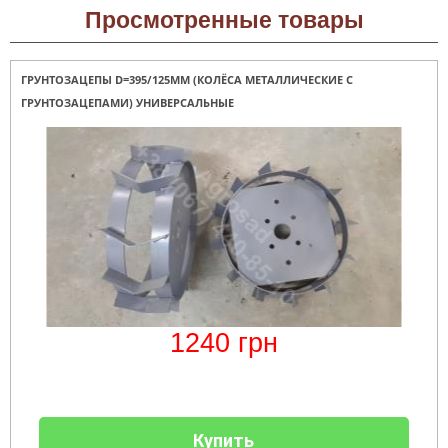
веток
Электрокультиваторы
цилиндрический
Грабли
Просмотренные товары
для
Scheppach
Электрические
водонагреватель
для
трактора,
цепные
с
мотоблока
минитрактора,
пилы,
двумя
мототрактора
электропилы
сухими
ГРУНТОЗАЦЕПЫ D=395/125ММ (КОЛЁСА МЕТАЛЛИЧЕСКИЕ С
Культиваторы
Iron
ТЭНами
для
Картофелекопалки
ГРУНТОЗАЦЕПАМИ) УНИВЕРСАЛЬНЫЕ
Angel
и
мотоблока
для
уменьшенным
КРН
мототрактора
диаметром
Электрические
и
цепные
КПС
Лопата
пилы,
Бойлеры
для
отвал
электропилы
EWT
прополки
для
Vitals
Clima
и
мототрактора
Runde
сплошной
DRY
Электрические
обработки
Навесная
V
цепные
почвы
система
Вертикальный
пилы,
на
цилиндрический
электропилы
Мульчирователи
3
водонагреватель
Кентавр
для
точки
с
мотоблока
к
двумя
1240
грн
мототрактору
сухими
Опрыскиватели
(переходник
ТЭНами
для
с
мотоблоков
1
Бойлеры
точки
EWT
на
Помпы
Clima
Купить
3)
для