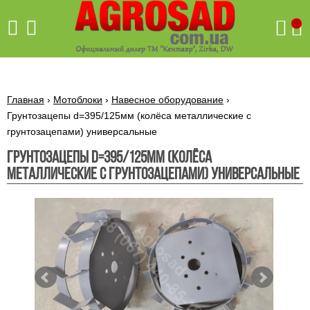
Поиск
Главная
›
Мотоблоки
›
Навесное оборудование
›
Грунтозацепы d=395/125мм (колёса металлические с
грунтозацепами) универсальные
Бетономешалки
Грунтозацепы d=395/125мм (колёса
Скиф
металлические с грунтозацепами) универсальные
Бетономешалки с
Бойлеры,
венцовым
водонагреватели
приводом
ARTI
WHV
Газовые
Бетономешалки с
SLIM
котлы ПРОСКУРОВ
редукторным
Бензиновые
приводом
Бойлеры,
Газовые
газонокосилки
водонагреватели
котлы
ARTI
Генераторы
IMMERGAS
Электрические
WHV
бензиновые
напольные
газонокосилки
конденсационные
Бензиновые
Бойлеры,