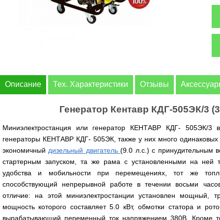
Описание
Тех. Характеристики
Отзывы
Аксессуа
Генератор Кентавр КДГ-505ЭК/3 
Миниэлектростанция или генератор КЕНТАВР КДГ- 505ЭК/3 
генераторы КЕНТАВР КДГ- 505ЭК, также у них много одинаковых 
экономичный
дизельный двигатель
(9.0 л.с.) с принудительным
стартерным запуском, та же рама с установленными на ней 
удобства и мобильности при перемещениях, тот же топл
способствующий непрерывной работе в течении восьми часо
отличие: на этой миниэлектростанции установлен мощный, т
мощность которого составляет 5.0 кВт, обмотки статора и рот
вырабатывающий переменный ток напряжением 380В. Кроме т