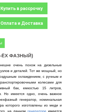
Купить в рассрочку
Оплата и Доставка
ры
(3-ЁХ ФАЗНЫЙ)
внешне очень похож на дизельные
узлов и деталей. Тот же мощный, но
 воздушным охлаждением, с ручным и
транспортировочными колесами для
ивный бак, емкостью 15 литров,
в. Но имеется одно, очень важное
рехфазный генератор, номинальная
ора которого изготовлены из меди и
ого, на данном
генераторе
имеется