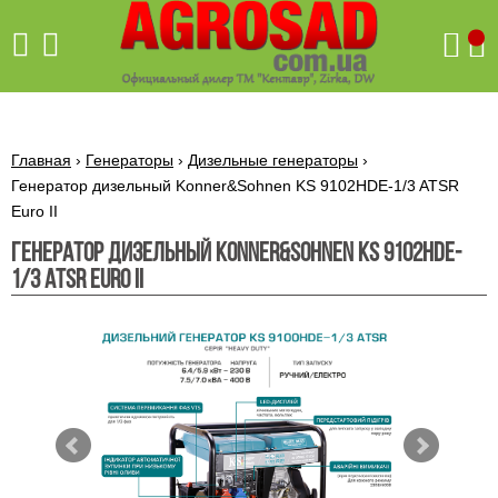
Поиск
Главная
›
Генераторы
›
Дизельные генераторы
›
Генератор дизельный Konner&Sohnen KS 9102HDE-1/3 ATSR
Euro II
Бетономешалки
Генератор дизельный Konner&Sohnen KS 9102HDE-
Скиф
1/3 ATSR Euro II
Бетономешалки с
Бойлеры,
венцовым
водонагреватели
приводом
ARTI
WHV
Газовые
Бетономешалки с
SLIM
котлы ПРОСКУРОВ
редукторным
Бензиновые
приводом
Бойлеры,
Газовые
газонокосилки
водонагреватели
котлы
ARTI
Генераторы
IMMERGAS
Электрические
WHV
бензиновые
напольные
газонокосилки
конденсационные
Бензиновые
Бойлеры,