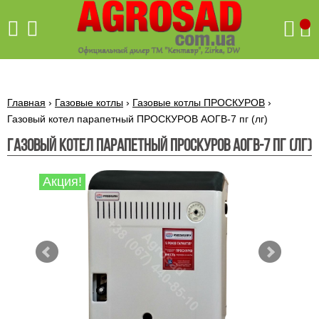
Поиск
Главная
›
Газовые котлы
›
Газовые котлы ПРОСКУРОВ
›
Газовый котел парапетный ПРОСКУРОВ АОГВ-7 пг (лг)
Газовый котел парапетный ПРОСКУРОВ АОГВ-7 пг (лг)
Бетономешалки
Скиф
Акция!
Бетономешалки с
Бойлеры,
венцовым
водонагреватели
приводом
ARTI
WHV
Газовые
Бетономешалки с
SLIM
котлы ПРОСКУРОВ
редукторным
Бензиновые
приводом
Бойлеры,
Газовые
газонокосилки
водонагреватели
котлы
ARTI
Генераторы
IMMERGAS
Электрические
WHV
бензиновые
напольные
газонокосилки
конденсационные
Бензиновые
Бойлеры,