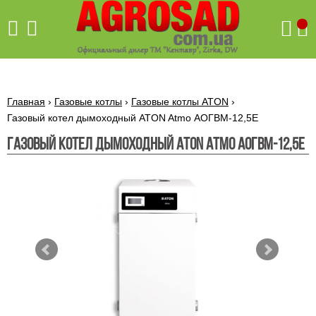
Поиск
Главная
›
Газовые котлы
›
Газовые котлы ATON
›
Газовый котел дымоходный ATON Atmo АОГВМ-12,5Е
Газовый котел дымоходный ATON Atmo АОГВМ-12,5Е
Бетономешалки
Скиф
Бетономешалки с
Бойлеры,
венцовым
водонагреватели
приводом
ARTI
WHV
Газовые
Бетономешалки с
SLIM
котлы ПРОСКУРОВ
редукторным
Бензиновые
приводом
Бойлеры,
Газовые
газонокосилки
водонагреватели
котлы
ARTI
Генераторы
IMMERGAS
Электрические
WHV
бензиновые
напольные
газонокосилки
конденсационные
Бензиновые
Бойлеры,