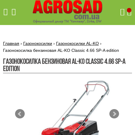
Поиск
Главная
›
Газонокосилки
›
Газонокосилки AL-KO
›
Газонокосилка бензиновая AL-KO Classic 4.66 SP-A edition
Газонокосилка бензиновая AL-KO Classic 4.66 SP-A
Бетономешалки
edition
Скиф
Бетономешалки с
Бойлеры,
венцовым
водонагреватели
приводом
ARTI
WHV
Газовые
Бетономешалки с
SLIM
котлы ПРОСКУРОВ
редукторным
Бензиновые
приводом
Бойлеры,
Газовые
газонокосилки
водонагреватели
котлы
ARTI
Генераторы
IMMERGAS
Электрические
WHV
бензиновые
напольные
газонокосилки
конденсационные
Бензиновые
Бойлеры,