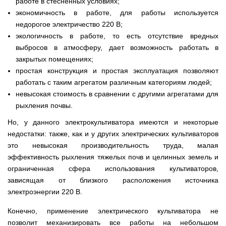
веток
Электрокультиваторы
работе в стесненных условиях;
цилиндрический
Грабли
для
Scheppach
экономичность в работе, для работы используется
Электрические
водонагреватель
для
трактора,
цепные
с
мотоблока
минитрактора,
недорогое электричество 220 В;
пилы,
двумя
мототрактора
экологичность в работе, то есть отсутствие вредных
электропилы
сухими
Культиваторы
Iron
ТЭНами
выбросов в атмосферу, дает возможность работать в
для
Картофелекопалки
Angel
и
мотоблока
для
закрытых помещениях;
уменьшенным
КРН
мототрактора
диаметром
простая конструкция и простая эксплуатация позволяют
Электрические
и
цепные
КПС
работать с таким агрегатом различным категориям людей;
Лопата
пилы,
Бойлеры
для
отвал
невысокая стоимость в сравнении с другими агрегатами для
электропилы
EWT
прополки
для
Vitals
Clima
рыхления почвы.
и
мототрактора
Runde
сплошной
DRY
Электрические
Но, у данного электрокультиватора имеются и некоторые
обработки
Навесная
V
цепные
почвы
недостатки: также, как и у других электрических культиваторов
система
Вертикальный
пилы,
на
цилиндрический
это невысокая производительность труда, малая
электропилы
Мульчирователи
3
водонагреватель
Кентавр
для
эффективность рыхления тяжелых почв и целинных земель и
точки
с
мотоблока
к
ограниченная сфера использования культиваторов,
двумя
мототрактору
сухими
зависящая от близкого расположения источника
Опрыскиватели
(переходник
ТЭНами
для
с
электроэнергии 220 В.
мотоблоков
1
Бойлеры
точки
Конечно, применение электрического культиватора не
EWT
на
Помпы
Clima
позволит механизировать все работы на небольшом
3)
для