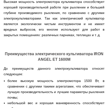
для
ТЭНами
Высокая мощность электромотора культиватора способствует
трактору
Тачки
мотоблока
Тележки
Окучники
Бензопилы
Бензиновые
строительные
хорошей производительной работе при рыхлении и большей
Скарификатор
инструментальные
ручные
WERK
снегоуборщики
Бойлеры
и
Сеялка
Аэратор
СКИФ
Чеснокосажалки
глубине производимого рыхления, по сравнению с другими
EWT
садовые
зерновая
AL-
для
Твердотопливные
Картофелекопалка
Clima
Аккумуляторные
Электрические
электрокультиваторами. Так как электрический культиватор
тачки
для
KO
мотоблока
котлы
ручная
Runde
пилы
снегоуборщики
минитрактора,
является экологически чистым инструментом и не имеет
ПРОСКУРОВ
DRY
трактора
Скарификатор-
Чеснококопалка
Slim
вредных выбросов, его многие используют для работ в
Лопата-
Аккумуляторные
Снегоуборщики
аэратор
для
Твердотопливные
H
отвал
пилы
IRON
закрытых помещениях: различных парниках, теплицах и т. д.
Сеялки
Hyundai
мотоблока,
котлы
Горизонтальный
ручная
AL-
ANGEL
овощные
мототрактора
БУРЖУЙ
цилиндрический
Коптильня
для
KO
водонагреватель
домашняя
уборки
Снегоуборщики
ПОЧВОФРЕЗЫ
с
Комплект
Твердотопливные
снега
Бензопилы
AL-
Электрокультиваторы Кентавр
двумя
для
котлы
Летний
Преимущества электрического культиватора IRON
Hyundai
KO
ЭКСКАВАТОР
сухими
переоборудования
МАРТЕН
душ
Ручной
Электрокультиваторы IRON
ANGEL ET 1600M
НАВЕСНОЙ
Электросамокат
ТЭНами
мотоблока
для
инструмент
Электрические
Снегоуборщики
ANGEL
SPARK
и
в
Твердотопливные
дачи,
для
цепные
Weima
KICKSCOOTER
уменьшенным
мототрактор
ПОГРУЗЧИК
До преимуществ данного электрокультиватора относят
котлы
душевая
культивации
пилы,
Электрокультиваторы
MAXi
диаметром
ФРОНТАЛЬНЫЙ
Protech
кабинка
следующее:
электропилы
Снегоуборщики
Konner&Sohnen
10"
Бороны
AL-
HYUNDAI
36V
Бойлеры
дисковые,
Грабли
Твердотопливные
более высокую мощность электромотора 1500 Вт, в
Шампура
KO
500W
Электрокультиваторы
EWT
роторные
ворошилки
котлы
сравнении с другими такими агрегатами, что обеспечивает
15AH
Снегоуборщики
Hyundai
Clima
и
навесные
VESUVI
Электрические
ам2
STIGA
Runde
зубовые
на
лучшую производительность и лучшие параметры рыхления
цепные
задний
DRY
бороны
мототрактор
Электрокультиваторы
почвы;
пилы,
мотор
Slim
для
Scheppach
электропилы
(Синий)
небольшой вес и хорошая маневренность способствуют
V
мотоблока
Измельчитель
Hyundai
Вертикальный