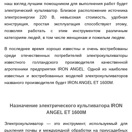
Мотокосы
Культиватор
минитракторы
КЕНТАВР
ТЭНом
Канадские
грязной
наш взгляд лучшим помощником для выполнения работ будет
Удлинители
IRON
AL-
и
печи
воды мотопомпы
к
ANGEL
электрический культиватор. Близкое расположение источника
KO
механическим
Булерьян
Мотоблоки
буру,
Грунтозацепы
электроэнергии 220 В, невысокая стоимость, удобная
управлением
NOVASLAV
ДТЗ
Мотопомпы
к
Электрокосы
с
Мотокультиватор
Iron
шнеку
конструкция, простая эксплуатация способствуют этому,
IRON
Полуоси
варочной
Hyundai
Бойлеры
Angel
Мотоблоки
ANGEL
(ступицы)
позволяя работать с этим инструментом различным
поверхностью
EWT
IRON
Шнеки
Clima
Мотокультиватор
категориям людей, в том числе женщинам и пожилым людям.
ANGEL
Мотопомпы
для
Мотокосы
Окучники
БУР
KUBUS
Konner&Sohnen
Кентавр
бура
КЕНТАВР
DRY
Мотоблоки
В последнее время хорошо известны и очень востребованы
Картофелекопалки
Водонагреватель
Грабли
Мотокультиватор
Weima
Мотопомпы
Электрокосы
среди отечественных потребителей электрокультиваторы
кубической
навесные
STIGA
Аккумуляторные
(Вейма)
Weima
КЕНТАВР
формы
на
Картофелесажалки
опрыскиватели
известного голландского производителя качественной
с
трактор
Мотокультиватор
Мотоблоки
Мотопомпы
агротехники предприятия IRON ANGEL. Одной из наиболее
двумя
Мотокосы
Сцепки
WEIMA
Мотоопрыскиватели
FORTE
BULAT
Твердотопливные
сухими
VITALS
Дисковая
известных и востребованных моделей электрокультиваторов
для
котлы
ТЭНами
борона
мотоблока
Мотокультиваторы FORTE
названого производителя будет IRON ANGEL ET 1600M.
Мотоблоки
Мотопомпы
Электрокосы
для
BULAT
Konner&Sohnen
Отопительные
Бойлеры
VITALS
минитрактора,
Плуги
Мотокультиваторы ROBIX
печи
Газовые
EWT
трактора
Мотоблоки
Мотопомпы
обогреватели
Clima
Мотокосы
Плоскорезы
Konner&Sohnen
AL-
Радиаторы
KUBUS
AL-
Картофелесажалка
Назначение электрического культиватора IRON
KO
отопления
Водонагреватель
Отопительные
KO
для
Лопата-
ANGEL ET 1600M
Навесное
кубической
печи,
минитрактора,
отвал
оборудование
формы
Мотопомпы
Камин-
БУРЖУЙКА
трактора
Электрокосы,
Печи-
к
с
Forte
булерьян
CANADA
Электрокультиватор — это инструмент, используемый для
триммеры
каменки
мотоблоку
одним
Прицепы
VESUVI
AL-
Картофелекопалка
для
рыхления почвы и междурядной обработки на приусадебных
Бензопилы