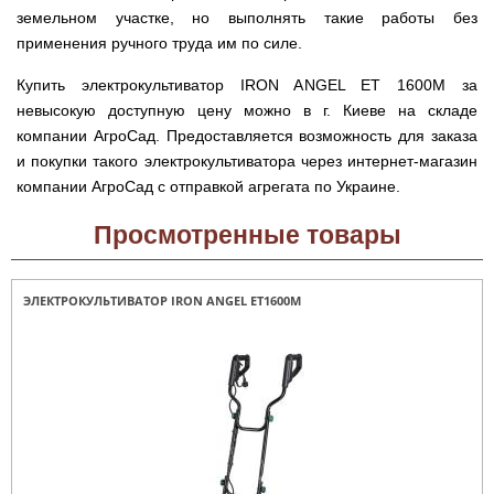
Runde
мотоблоков
земельном участке, но выполнять такие работы без
H
Опрыскиватели
Горизонтальный
применения ручного труда им по силе.
для
цилиндрический
трактора,
водонагреватель
минитрактора,
Купить электрокультиватор IRON ANGEL ET 1600M за
с
мототрактора
мокрым
невысокую доступную цену можно в г. Киеве на складе
ТЭНом
компании АгроСад. Предоставляется возможность для заказа
Разбрасыватель
удобрений
и покупки такого электрокультиватора через интернет-магазин
Бойлеры
для
EWT
компании АгроСад с отправкой агрегата по Украине.
трактора,
Clima
минитрактора,
Runde
мототрактора
Просмотренные товары
Licht
V
Снегоуборщики
Вертикальный
для
цилиндрический
ЭЛЕКТРОКУЛЬТИВАТОР IRON ANGEL ЕТ1600М
мототрактора
водонагреватель
с
мокрым
Чеснококопалка
ТЭНом
для
и
мототрактора,
скрытым
минитрактора,
регулятором
трактора
мощности
Чеснокосажалки
Бойлеры
для
EWT
трактора,