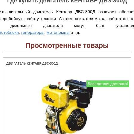
Где купить двигатель КЕНТАВР ДВЗ-300Д
Runde
мотоблоков
H
Опрыскиватели
Горизонтальный
ить дизельный двигатель Кентавр ДВС-300Д означает обеспе
для
цилиндрический
трактора,
перебойную работу техники. А этим двигателям эта работа по пл
водонагреватель
минитрактора,
с
и дизельные двигатели могут быть установл
мототрактора
мокрым
мотоблоки
,
генераторы
,
мотопомпы
и т.д.
ТЭНом
Разбрасыватель
удобрений
Просмотренные товары
Бойлеры
для
EWT
трактора,
Clima
минитрактора,
Runde
мототрактора
ДВИГАТЕЛЬ КЕНТАВР ДВС-300Д
Licht
V
Снегоуборщики
Вертикальный
для
цилиндрический
мототрактора
водонагреватель
Бесплатная доставка!
с
мокрым
Чеснококопалка
ТЭНом
для
и
мототрактора,
скрытым
минитрактора,
регулятором
трактора
мощности
Чеснокосажалки
Бойлеры
для
EWT
трактора,