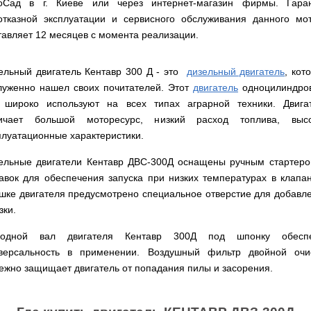
веток
Электрокультиваторы
оСад в г. Киеве или через интернет-магазин фирмы. Гара
цилиндрический
Грабли
для
Scheppach
Электрические
отказной эксплуатации и сервисного обслуживания данного мо
водонагреватель
для
трактора,
цепные
с
мотоблока
минитрактора,
тавляет 12 месяцев с момента реализации.
пилы,
двумя
мототрактора
электропилы
сухими
Культиваторы
Iron
ТЭНами
для
Картофелекопалки
ельный двигатель Кентавр 300 Д - это
дизельный двигатель
, кот
Angel
и
мотоблока
для
уменьшенным
луженно нашел своих почитателей. Этот
двигатель
одноцилиндро
КРН
мототрактора
диаметром
Электрические
и
 широко используют на всех типах аграрной техники. Двига
цепные
КПС
Лопата
ичает большой моторесурс, низкий расход топлива, выс
пилы,
Бойлеры
для
отвал
электропилы
EWT
прополки
плуатационные характеристики.
для
Vitals
Clima
и
мототрактора
Runde
сплошной
ельные двигатели Кентавр ДВС-300Д оснащены ручным стартеро
DRY
Электрические
обработки
Навесная
V
авок для обеспечения запуска при низких температурах в клапа
цепные
почвы
система
Вертикальный
пилы,
шке двигателя предусмотрено специальное отверстие для добавл
на
цилиндрический
электропилы
Мульчирователи
3
зки.
водонагреватель
Кентавр
для
точки
с
мотоблока
к
двумя
ходной вал двигателя Кентавр 300Д под шпонку обеспе
мототрактору
сухими
Опрыскиватели
(переходник
версальность в применении. Воздушный фильтр двойной очи
ТЭНами
для
с
ежно защищает двигатель от попадания пилы и засорения.
мотоблоков
1
Бойлеры
точки
EWT
на
Помпы
Clima
3)
для