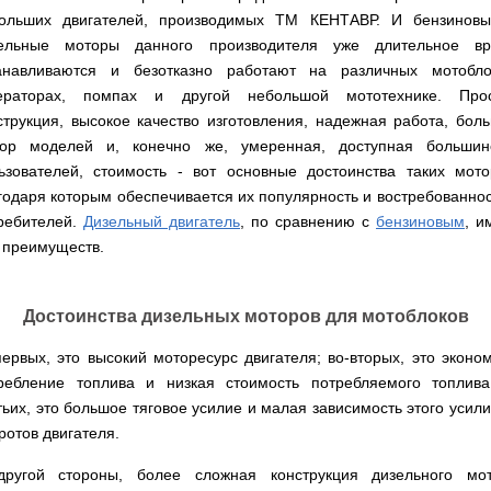
Мотокосы
Культиватор
минитракторы
КЕНТАВР
ТЭНом
Канадские
грязной
Удлинители
IRON
ольших двигателей, производимых ТМ КЕНТАВР. И бензинов
AL-
и
печи
воды мотопомпы
к
ANGEL
KO
ельные моторы данного производителя уже длительное в
механическим
Булерьян
Мотоблоки
буру,
Грунтозацепы
управлением
NOVASLAV
ДТЗ
Мотопомпы
анавливаются и безотказно работают на различных мотобло
к
Электрокосы
с
Мотокультиватор
Iron
шнеку
IRON
Полуоси
ераторах, помпах и другой небольшой мототехнике. Про
варочной
Hyundai
Бойлеры
Angel
Мотоблоки
ANGEL
(ступицы)
поверхностью
EWT
струкция, высокое качество изготовления, надежная работа, бол
IRON
Шнеки
Clima
Мотокультиватор
ANGEL
Мотопомпы
для
ор моделей и, конечно же, умеренная, доступная большин
Мотокосы
Окучники
БУР
KUBUS
Konner&Sohnen
Кентавр
бура
КЕНТАВР
ьзователей, стоимость - вот основные достоинства таких мото
DRY
Мотоблоки
Картофелекопалки
Водонагреватель
Грабли
Мотокультиватор
Weima
годаря которым обеспечивается их популярность и востребованнос
Мотопомпы
Электрокосы
кубической
навесные
STIGA
Аккумуляторные
(Вейма)
Weima
ребителей.
КЕНТАВР
Дизельный двигатель
, по сравнению с
бензиновым
, и
формы
на
Картофелесажалки
опрыскиватели
с
трактор
 преимуществ.
Мотокультиватор
Мотоблоки
Мотопомпы
двумя
Мотокосы
Сцепки
WEIMA
Мотоопрыскиватели
FORTE
BULAT
Твердотопливные
сухими
VITALS
Дисковая
для
котлы
ТЭНами
борона
мотоблока
Мотокультиваторы FORTE
Мотоблоки
Мотопомпы
Достоинства дизельных моторов для мотоблоков
Электрокосы
для
BULAT
Konner&Sohnen
Отопительные
Бойлеры
VITALS
минитрактора,
Плуги
Мотокультиваторы ROBIX
печи
Газовые
EWT
трактора
первых, это высокий моторесурс двигателя; во-вторых, это эконо
Мотоблоки
Мотопомпы
обогреватели
Clima
Мотокосы
Плоскорезы
Konner&Sohnen
ребление топлива и низкая стоимость потребляемого топлива
AL-
Радиаторы
KUBUS
AL-
Картофелесажалка
KO
отопления
Водонагреватель
Отопительные
KO
для
тьих, это большое тяговое усилие и малая зависимость этого усили
Лопата-
Навесное
кубической
печи,
минитрактора,
ротов двигателя.
отвал
оборудование
формы
Мотопомпы
Камин-
БУРЖУЙКА
трактора
Электрокосы,
Печи-
к
с
Forte
булерьян
CANADA
триммеры
каменки
мотоблоку
одним
ругой стороны, более сложная конструкция дизельного мо
Прицепы
VESUVI
AL-
Картофелекопалка
для
Бензопилы