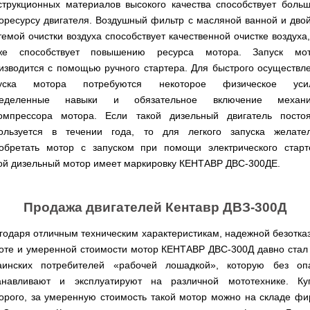
для
струкционных материалов высокого качества способствует боль
ТЭНами
трактору
Тачки
мотоблока
Тележки
Окучники
Бензопилы
Бензиновые
строительные
оресурсу двигателя. Воздушный фильтр с масляной ванной и дво
Скарификатор
инструментальные
ручные
WERK
снегоуборщики
Бойлеры
и
Сеялка
Аэратор
СКИФ
Чеснокосажалки
темой очистки воздуха способствует качественной очистке воздуха,
EWT
садовые
зерновая
AL-
для
Твердотопливные
Картофелекопалка
Clima
же способствует повышению ресурса мотора. Запуск мо
Аккумуляторные
Электрические
тачки
для
KO
мотоблока
котлы
ручная
Runde
пилы
снегоуборщики
минитрактора,
изводится с помощью ручного стартера. Для быстрого осуществл
ПРОСКУРОВ
DRY
трактора
Скарификатор-
Чеснококопалка
пуска мотора потребуются некоторое физическое усил
Slim
Лопата-
Аккумуляторные
Снегоуборщики
аэратор
для
Твердотопливные
H
отвал
пилы
IRON
ределенные навыки и обязательное включение механи
Сеялки
Hyundai
мотоблока,
котлы
Горизонтальный
ручная
AL-
ANGEL
овощные
мототрактора
БУРЖУЙ
омпрессора мотора. Если такой дизельный двигатель посто
цилиндрический
Коптильня
для
KO
водонагреватель
домашняя
уборки
ользуется в течении года, то для легкого запуска желате
Снегоуборщики
ПОЧВОФРЕЗЫ
с
Комплект
Твердотопливные
снега
Бензопилы
AL-
Электрокультиваторы Кентавр
обретать мотор с запуском при помощи электрического старт
двумя
для
котлы
Летний
Hyundai
KO
ЭКСКАВАТОР
сухими
переоборудования
МАРТЕН
ой дизельный мотор имеет маркировку КЕНТАВР ДВС-300ДЕ.
душ
Ручной
Электрокультиваторы IRON
НАВЕСНОЙ
Электросамокат
ТЭНами
мотоблока
для
инструмент
Электрические
Снегоуборщики
ANGEL
SPARK
и
в
Твердотопливные
дачи,
для
цепные
Weima
KICKSCOOTER
уменьшенным
мототрактор
ПОГРУЗЧИК
котлы
душевая
культивации
пилы,
Электрокультиваторы
MAXi
диаметром
Продажа двигателей Кентавр ДВЗ-300Д
ФРОНТАЛЬНЫЙ
Protech
кабинка
электропилы
Снегоуборщики
Konner&Sohnen
10"
Бороны
AL-
HYUNDAI
36V
Бойлеры
дисковые,
Грабли
Твердотопливные
Шампура
годаря отличным техническим характеристикам, надежной безотка
KO
500W
Электрокультиваторы
EWT
роторные
ворошилки
котлы
оте и умеренной стоимости мотор КЕНТАВР ДВС-300Д давно стал
15AH
Снегоуборщики
Hyundai
Clima
и
навесные
VESUVI
Электрические
ам2
STIGA
Runde
зубовые
на
аинских потребителей «рабочей лошадкой», которую без оп
цепные
задний
DRY
бороны
мототрактор
Электрокультиваторы
анавливают и эксплуатируют на различной мототехнике. Ку
пилы,
мотор
Slim
для
Scheppach
электропилы
(Синий)
V
мотоблока
орого, за умеренную стоимость такой мотор можно на складе ф
Измельчитель
Hyundai
Вертикальный