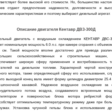
мокрым
для
Мотопомпы
Отопительные
KO
для
бань
тветствует более высокой его стоимости. Но, большинство насто
Сенокосилки
ТЭНом
мотоблоков
HYUNDAI
Твердотопливные
печи,
минитрактора,
и
яев отдают предпочтение надежности, долговечности и выс
Электропилы
котлы
БУРЖУЙКА
трактора
саун
Аккумуляторные
Почвофреза
Бойлеры
Адаптеры
PROTECH
ВЕРТИКАЛЬ
ническим характеристикам и поэтому выбирают дизельный агрегат.
Мотопомпы
CANADA
ножницы
для
EWT
Высоторезы
для
Аккумуляторные
VITALS
КОСИЛКА
мотоблока
Clima
мотоблоков
пылесосы
Твердотопливные
Отопительные
ДЛЯ
Печи-
Мотокосы
RUNDE
садовые,
Станки
котлы
печи,
ТРАКТОРА
каменки
FORTE
KOMBI
Ходоуменьшители
воздуходувки
Описание двигателя Кентавр ДВЗ-300Д
для
Запчасти
БУРЖУЙ
БУРЖУЙКА
для
Разбрасыватели
Цилиндрический
заточки
ОГНЕВ
саун
ручные
Косилка
Мотокосы
водонагреватель
цепи
Измельчители
Бензиновые пылесосы
VESUVI
Мотоблоки
Твердотопливные
ельный двигатель с воздушным охлаждением КЕНТАВР ДВС-
SOLO
для
GRUNHELM
комбинированного
веток
садовые,
Powercraft
котлы
Отопительные
мототрактора
ет номинальную мощность 6.0 л.с. при камере сгорания с объемо
Ручной
нагрева
для
воздуходувки
Бензопилы
МАРТЕН
печи,
Печи-
Мотокосы
комплект
с
мотоблоков,
. см. Такой мощности вполне достаточно для привода разли
IRON
БУРЖУЙКА
каменки
Мотоблоки
КУЛЬТИВАТОРЫ
WERK
для
мокрым
дробилки
ANGEL
Электрические
ПРОСКУРОВ
для
Weima
Твердотопливные
больших сельскохозяйственных и строительных машин, 
посадки
ТЭНом
веток
Сварочные
пылесосы
саун НОВАСЛАВ
DeLuxe
котлы
ОКУЧНИКИ
и
Мотокосы Hyundai
спечивает широкую сферу применения и востребованность т
для
аппараты
садовые,
Бензопилы
ПРОСКУРОВ
уборки
Бойлеры
мотоблоков
Vitals
воздуходувки
КЕНТАВР
гателей на дизельном топливе. Характерной чертой констру
Семена
картошки
МУЛЬЧИРОВАТЕЛЬ
EWT
Электрокосы
Циркуляционные
Укропа
(2
ного мотора, также определяющей сферу его использования, сл
Clima
FORTE
Снегоуборщики
Сварочные
Бензопилы
насосы
в
Runde
Плуг
для
 что выходной конец вала имеет форму цилиндра диаметром 25.4
аппараты КЕНТАВР
VITALS
RODA
1,
Семена
DRY
Аккумуляторные
для
мотоблока
Электрокосы
3
шпоночной канавкой. Надежное воздушное охлаждение за 
салата
H
скарификаторы
минитрактора,
WERK
Бензопилы
в
Электроконвекторы
Горизонтальный
трактора,
нудительного потока воздуха, создаваемого встроенным мо
Сеялка
AL-
1
цилиндрический
мототрактора
Бензиновые
зерновая
Электротриммеры
Складские
нтилятором и поверхностью блока мотора ребристой фор
KO
и
водонагреватель
скарификаторы
Hyundai
тележки
4
с
собствует оптимальному температурному режиму даже при бол
Лопата-
платформенные
Сеялка
в
Бензопилы
Аккумуляторные
двумя
отвал
Электрические
СКИФ
рузках. Установка чугунной гильзы блока и использование др
овощная
1)
FORTE
снегоуборщики
сухими
к
скарификаторы