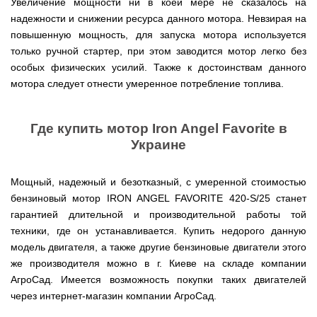
для
Увеличение мощности ни в коей мере не сказалось на
ТЭНами
трактору
Тачки
мотоблока
Тележки
Окучники
Бензопилы
Бензиновые
надежности и снижении ресурса данного мотора. Невзирая на
строительные
Скарификатор
инструментальные
ручные
WERK
снегоуборщики
Бойлеры
и
Сеялка
Аэратор
повышенную мощность, для запуска мотора используется
СКИФ
Чеснокосажалки
EWT
садовые
зерновая
AL-
для
Твердотопливные
только ручной стартер, при этом заводится мотор легко без
Картофелекопалка
Clima
Аккумуляторные
Электрические
тачки
для
KO
мотоблока
котлы
ручная
Runde
пилы
снегоуборщики
минитрактора,
особых физических усилий. Также к достоинствам данного
ПРОСКУРОВ
DRY
трактора
Скарификатор-
мотора следует отнести умеренное потребление топлива.
Чеснококопалка
Slim
Лопата-
Аккумуляторные
Снегоуборщики
аэратор
для
Твердотопливные
H
отвал
пилы
IRON
Сеялки
Hyundai
мотоблока,
котлы
Горизонтальный
ручная
AL-
ANGEL
овощные
мототрактора
БУРЖУЙ
цилиндрический
Коптильня
для
KO
Где купить мотор Iron Angel Favorite в
водонагреватель
домашняя
уборки
Снегоуборщики
ПОЧВОФРЕЗЫ
с
Комплект
Твердотопливные
Украине
снега
Бензопилы
AL-
Электрокультиваторы Кентавр
двумя
для
котлы
Летний
Hyundai
KO
ЭКСКАВАТОР
сухими
переоборудования
МАРТЕН
душ
Ручной
Электрокультиваторы IRON
НАВЕСНОЙ
Электросамокат
ТЭНами
мотоблока
для
инструмент
Мощный, надежный и безотказный, с умеренной стоимостью
Электрические
Снегоуборщики
ANGEL
SPARK
и
в
Твердотопливные
дачи,
для
цепные
Weima
бензиновый мотор IRON ANGEL FAVORITE 420-S/25 станет
KICKSCOOTER
уменьшенным
мототрактор
ПОГРУЗЧИК
котлы
душевая
культивации
пилы,
Электрокультиваторы
MAXi
диаметром
ФРОНТАЛЬНЫЙ
Protech
кабинка
гарантией длительной и производительной работы той
электропилы
Снегоуборщики
Konner&Sohnen
10"
Бороны
AL-
техники, где он устанавливается. Купить недорого данную
HYUNDAI
36V
Бойлеры
дисковые,
Грабли
Твердотопливные
Шампура
KO
500W
Электрокультиваторы
EWT
роторные
модель двигателя, а также другие бензиновые двигатели этого
ворошилки
котлы
15AH
Снегоуборщики
Hyundai
Clima
и
навесные
VESUVI
же производителя можно в г. Киеве на складе компании
Электрические
ам2
STIGA
Runde
зубовые
на
цепные
задний
АгроСад. Имеется возможность покупки таких двигателей
DRY
бороны
мототрактор
Электрокультиваторы
пилы,
мотор
Slim
для
Scheppach
через интернет-магазин компании АгроСад.
электропилы
(Синий)
V
мотоблока
Измельчитель
Hyundai
Вертикальный