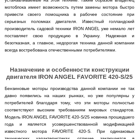
устанавливаемые на этой технике. Таким образом владелец
Мотокосы
Культиватор
минитракторы
КЕНТАВР
ТЭНом
Канадские
грязной
Удлинители
IRON
мотоблока имеет возможность путем замены мотора быстро
AL-
и
печи
воды мотопомпы
к
ANGEL
KO
механическим
Булерьян
Мотоблоки
привести своего помощника в рабочее состояние при
буру,
Грунтозацепы
управлением
NOVASLAV
ДТЗ
Мотопомпы
к
Электрокосы
серьезных поломках двигателя. Известный голландский
с
Мотокультиватор
Iron
шнеку
IRON
Полуоси
варочной
Hyundai
производитель садовой техники IRON ANGEL уже немало лет
Бойлеры
Angel
Мотоблоки
ANGEL
(ступицы)
поверхностью
EWT
IRON
поставляет свою продукцию в Украину. Надежная и
Шнеки
Clima
Мотокультиватор
ANGEL
Мотопомпы
для
Мотокосы
Окучники
безотказная, а главное, недорогая техника данной компании
БУР
KUBUS
Konner&Sohnen
Кентавр
бура
КЕНТАВР
DRY
всегда востребована отечественными потребителями.
Мотоблоки
Картофелекопалки
Водонагреватель
Грабли
Мотокультиватор
Weima
Мотопомпы
Электрокосы
кубической
навесные
STIGA
Аккумуляторные
(Вейма)
Weima
КЕНТАВР
формы
на
Картофелесажалки
опрыскиватели
с
трактор
Назначение и особенности конструкции
Мотокультиватор
Мотоблоки
Мотопомпы
двумя
Мотокосы
Сцепки
WEIMA
Мотоопрыскиватели
двигателя IRON ANGEL FAVORITE 420-S/25
FORTE
BULAT
Твердотопливные
сухими
VITALS
Дисковая
для
котлы
ТЭНами
борона
мотоблока
Мотокультиваторы FORTE
Мотоблоки
Мотопомпы
Бензиновые моторы производства данной компании не так
Электрокосы
для
BULAT
Konner&Sohnen
Отопительные
Бойлеры
VITALS
минитрактора,
давно появились на наших рынках, но уже популярны у
Плуги
Мотокультиваторы ROBIX
печи
Газовые
EWT
трактора
потребителей благодаря тому, что эти моторы полностью
Мотоблоки
Мотопомпы
обогреватели
Clima
Мотокосы
Плоскорезы
Konner&Sohnen
AL-
Радиаторы
KUBUS
соответствуют высоким требованиям мировых стандартов.
AL-
Картофелесажалка
KO
отопления
Водонагреватель
Отопительные
KO
для
Модель IRON ANGEL FAVORITE 420-S/25 новинка прошедшего
Лопата-
Навесное
кубической
печи,
минитрактора,
отвал
оборудование
года и является усовершенствованной модификацией
формы
Мотопомпы
Камин-
БУРЖУЙКА
трактора
Электрокосы,
Печи-
к
с
Forte
булерьян
CANADA
триммеры
каменки
известного мотора FAVORITE 420-S. При одинаковых
мотоблоку
одним
Прицепы
VESUVI
AL-
Картофелекопалка
для
Бензопилы
технических характеристиках, отличие заключается в