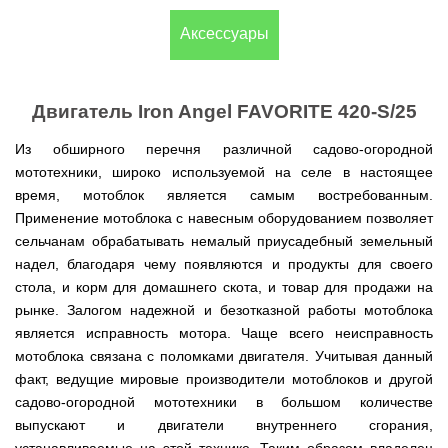
(Верк)
закрытые
для
IV
Измельчители
мотоблоков
Двигатели
Компрессоры с
/
Канадские
Аксессуары
Катки
Генераторы
Компостеры
веток,
177F
VITALS
прямым
IH
печи
для
Weima
открытые
веткоизмельчители
приводом
Булерьян
газона
Кондиционеры
Vitals
VESUVI
Запчасти
Двигатели
Бойлеры,
AL-
GREE
Генераторы
для
WEIMA
Компрессоры с
водонагреватели
KO
Кормоизмельчители
Sadko
Измельчители
Двигатель Iron Angel FAVORITE 420-S/25
мотоблоков
ременным
ISTO
Канадские
Кондиционеры
Powercraft
(Садко)
веток,
190N
приводом
IVC
печи
Двигатели
OSAKA
веткоизмельчители
Combi
Булерьян
Мотокосы
BULAT
Из обширного перечня различной садово-огородной
AL-
Кормоизмельчители
Генераторы
CANADA
Запчасти
мототехники, широко используемой на селе в настоящее
KO
ДТЗ
AL-
для
Бойлеры,
Электрокосы
Двигатели
KO
мотоблоков
время, мотоблок является самым востребованным.
водонагреватели
Канадские
ZUBR
Измельчители
195N
ISTO
печи
Кусторезы
Масло
Применение мотоблока с навесным оборудованием позволяет
веток,
Генераторы
IVD
Булерьян
Двигатели
AL-
веткоизмельчители
сельчанам обрабатывать немалый приусадебный земельный
KONNER
DRY
VESUVI
Коробки
TATA
KO
Аккумуляторные
Konner&Sohnen
Дизельные
SOHNEN
с
передач
надел, благодаря чему появляются и продукты для своего
триммеры
мотоблоки
варочной
КПП,
Бойлеры,
и
Двигатели
Масло
стола, и корм для домашнего скота, и товар для продажи на
Измельчители
поверхностью
Инверторные
редукторы
водонагреватели Novatec
Мотобуры
косы
GRUNWELT
Iron
веток
Бензиновые
генераторы
на
рынке. Залогом надежной и безотказной работы мотоблока
Irin
Angel
Hyundai
мотоблоки
KONNER
мотоблоки
Канадские
Angel
Бойлеры
является исправность мотора. Чаще всего неисправность
Аккумуляторный
Мотокультиваторы Кентавр
Двигатели
SOHNEN
печи
EWT
инструмент
ДТЗ
мотоблока связана с поломками двигателя. Учитывая данный
Измельчители
Мотоблоки
Булерьян
Шины,
Clima
Мотобуры
AL-
Мотокультиваторы IRON
Бензиновые мотопомпы
веток,
с
CANADA
диски,
FLACH
Vitals
факт, ведущие мировые производители мотоблоков и другой
KO
ANGEL
Двигатели
веткоизмельчители
водяным
с
камеры
Плоский
EASY
садово-огородной мототехники в большом количестве
с
Скиф
охлаждением
варочной
на
Дизельные мотопомпы
водонагреватель
Мотороллеры
Мотобуры
FLEX
центробежным
Мотокультиваторы PUBERT
поверхностью
мотоблоки
выпускают и двигатели внутреннего сгорания,
с
SPARK
Кентавр
сцеплением
и
Мотоблоки
мокрым
Для