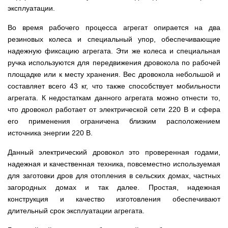
мокрым
для
Мотопомпы
Отопительные
KO
для
бань
Сенокосилки
эксплуатации.
ТЭНом
мотоблоков
HYUNDAI
Твердотопливные
печи,
минитрактора,
и
Электропилы
котлы
БУРЖУЙКА
трактора
саун
Аккумуляторные
Почвофреза
Бойлеры
Адаптеры
PROTECH
ВЕРТИКАЛЬ
Во время рабочего процесса агрегат опирается на два
Мотопомпы
CANADA
ножницы
для
EWT
Высоторезы
для
Аккумуляторные
VITALS
КОСИЛКА
резиновых колеса и специальный упор, обеспечивающие
мотоблока
Clima
мотоблоков
пылесосы
Твердотопливные
Отопительные
ДЛЯ
Печи-
Мотокосы
RUNDE
надежную фиксацию агрегата. Эти же колеса и специальная
садовые,
Станки
котлы
печи,
ТРАКТОРА
каменки
FORTE
KOMBI
Ходоуменьшители
воздуходувки
для
Запчасти
БУРЖУЙ
БУРЖУЙКА
для
ручка используются для передвижения дровокола по рабочей
Разбрасыватели
Цилиндрический
заточки
ОГНЕВ
саун
ручные
Косилка
Мотокосы
площадке или к месту хранения. Вес дровокола небольшой и
водонагреватель
цепи
Измельчители
Бензиновые пылесосы
VESUVI
Мотоблоки
Твердотопливные
SOLO
для
GRUNHELM
комбинированного
веток
садовые,
составляет всего
43 кг, что также способствует мобильности
Powercraft
котлы
Отопительные
мототрактора
Ручной
нагрева
для
воздуходувки
Бензопилы
МАРТЕН
печи,
Печи-
агрегата. К недостаткам данного агрегата можно отнести то,
Мотокосы
комплект
с
мотоблоков,
IRON
БУРЖУЙКА
каменки
Мотоблоки
КУЛЬТИВАТОРЫ
WERK
для
мокрым
что дровокол работает от электрической сети 220 В и сфера
дробилки
ANGEL
Электрические
ПРОСКУРОВ
для
Weima
Твердотопливные
посадки
ТЭНом
веток
Сварочные
пылесосы
саун НОВАСЛАВ
DeLuxe
котлы
его применения ограничена близким расположением
ОКУЧНИКИ
и
Мотокосы Hyundai
для
аппараты
садовые,
Бензопилы
ПРОСКУРОВ
уборки
источника энергии 220 В.
Бойлеры
мотоблоков
Vitals
воздуходувки
КЕНТАВР
Семена
картошки
МУЛЬЧИРОВАТЕЛЬ
EWT
Электрокосы
Циркуляционные
Укропа
(2
Clima
FORTE
Снегоуборщики
Данный электрический дровокол это проверенная годами,
Сварочные
Бензопилы
насосы
в
Runde
Плуг
для
аппараты КЕНТАВР
VITALS
RODA
надежная и качественная техника, повсеместно используемая
1,
Семена
DRY
Аккумуляторные
для
мотоблока
Электрокосы
3
салата
H
скарификаторы
минитрактора,
для заготовки дров для отопления в сельских домах, частных
WERK
Бензопилы
в
Электроконвекторы
Горизонтальный
трактора,
Сеялка
загородных домах и так далее. Простая, надежная
AL-
1
цилиндрический
мототрактора
Бензиновые
зерновая
Электротриммеры
Складские
KO
и
водонагреватель
конструкция и качество изготовления обеспечивают
скарификаторы
Hyundai
тележки
4
с
Лопата-
длительный срок эксплуатации агрегата.
платформенные
Сеялка
в
Бензопилы
Аккумуляторные
двумя
отвал
Электрические
СКИФ
овощная
1)
FORTE
снегоуборщики
сухими
к
скарификаторы