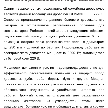
Мотокосы
Культиватор
минитракторы
КЕНТАВР
ТЭНом
Канадские
грязной
Удлинители
IRON
AL-
и
печи
воды мотопомпы
к
ANGEL
Одним из характерных представителей семейства дровоколов
KO
механическим
Булерьян
Мотоблоки
буру,
Грунтозацепы
является данный голландский дровокол IRONANGELELS 2200.
управлением
NOVASLAV
ДТЗ
Мотопомпы
к
Электрокосы
с
Мотокультиватор
Iron
шнеку
Основное предназначение данного бытового дровокола это
IRON
Полуоси
варочной
Hyundai
Бойлеры
Angel
Мотоблоки
ANGEL
(ступицы)
быстрое и эффективное раскалывание поленьев для
поверхностью
EWT
IRON
Шнеки
Clima
Мотокультиватор
заготовки дров. Работает такой агрегат следующим образом:
ANGEL
Мотопомпы
для
Мотокосы
Окучники
БУР
KUBUS
Konner&Sohnen
Кентавр
бура
гидравлический привод создает рабочее давление 6 тн, с
КЕНТАВР
DRY
Мотоблоки
Картофелекопалки
помощью которого легко раскалываются поленья диаметром
Водонагреватель
Грабли
Мотокультиватор
Weima
Мотопомпы
Электрокосы
кубической
навесные
STIGA
Аккумуляторные
(Вейма)
до
Weima
250 мм и длиной до
520 мм. Гидропривод работает от
КЕНТАВР
формы
на
Картофелесажалки
опрыскиватели
электрического двигателя мощностью 2200 Вт, питающегося
с
трактор
Мотокультиватор
Мотоблоки
Мотопомпы
двумя
Мотокосы
от бытовой сети 220 В.
Сцепки
WEIMA
Мотоопрыскиватели
FORTE
BULAT
Твердотопливные
сухими
VITALS
Дисковая
для
котлы
ТЭНами
борона
мотоблока
Мотокультиваторы FORTE
Мощности двигателя и усилия гидропривода достаточно для
Мотоблоки
Мотопомпы
Электрокосы
для
BULAT
Konner&Sohnen
Отопительные
эффективного раскалывания поленьев из твердых пород
Бойлеры
VITALS
минитрактора,
Плуги
Мотокультиваторы ROBIX
печи
Газовые
EWT
трактора
древесины: дуба, граба, березы, бука и других. Мощная
Мотоблоки
Мотопомпы
обогреватели
Clima
Мотокосы
Плоскорезы
Konner&Sohnen
станина из стали и нижнее расположение электродвигателя
AL-
Радиаторы
KUBUS
AL-
Картофелесажалка
KO
отопления
Водонагреватель
Отопительные
KO
для
обеспечивают надежность и устойчивость агрегата при
Лопата-
Навесное
кубической
печи,
минитрактора,
работе. Прочный клин, используемый для раскалывания
отвал
оборудование
формы
Мотопомпы
Камин-
БУРЖУЙКА
трактора
Электрокосы,
Печи-
к
с
Forte
булерьян
поленьев изготовлен из углеродистой стали легко
CANADA
триммеры
каменки
мотоблоку
одним
Прицепы
VESUVI
AL-
Картофелекопалка
для
выдерживает большие усилия и обладает длительным сроком
Бензопилы