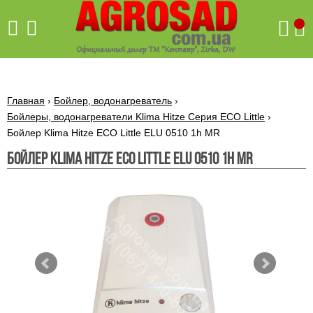
Поиск
Главная
›
Бойлер, водонагреватель
›
Бойлеры, водонагреватели Klima Hitze Серия ECO Little
›
Бойлер Klima Hitze ECO Little ELU 0510 1h MR
Бетономешалки
Бойлер Klima Hitze ECO Little ELU 0510 1h MR
Скиф
Бетономешалки с
Бойлеры,
венцовым
водонагреватели
приводом
ARTI
WHV
Газовые
Бетономешалки с
SLIM
котлы ПРОСКУРОВ
редукторным
Бензиновые
приводом
Бойлеры,
Газовые
газонокосилки
водонагреватели
котлы
ARTI
Генераторы
IMMERGAS
Электрические
WHV
бензиновые
напольные
газонокосилки
конденсационные
Бензиновые
Бойлеры,