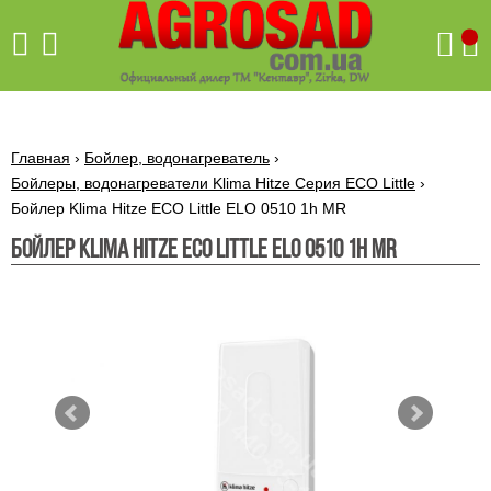
Поиск
Главная
›
Бойлер, водонагреватель
›
Бойлеры, водонагреватели Klima Hitze Серия ECO Little
›
Бойлер Klima Hitze ECO Little ELO 0510 1h MR
Бетономешалки
Бойлер Klima Hitze ECO Little ELO 0510 1h MR
Скиф
Бетономешалки с
Бойлеры,
венцовым
водонагреватели
приводом
ARTI
WHV
Газовые
Бетономешалки с
SLIM
котлы ПРОСКУРОВ
редукторным
Бензиновые
приводом
Бойлеры,
Газовые
газонокосилки
водонагреватели
котлы
ARTI
Генераторы
IMMERGAS
Электрические
WHV
бензиновые
напольные
газонокосилки
конденсационные
Бензиновые
Бойлеры,