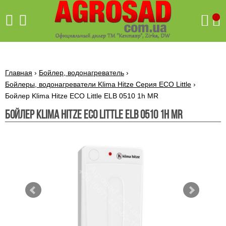
Поиск
Главная
›
Бойлер, водонагреватель
›
Бойлеры, водонагреватели Klima Hitze Серия ECO Little
›
Бойлер Klima Hitze ECO Little ELB 0510 1h MR
Бетономешалки
Бойлер Klima Hitze ECO Little ELB 0510 1h MR
Скиф
Бетономешалки с
Бойлеры,
венцовым
водонагреватели
приводом
ARTI
WHV
Газовые
Бетономешалки с
SLIM
котлы ПРОСКУРОВ
редукторным
Бензиновые
приводом
Бойлеры,
Газовые
газонокосилки
водонагреватели
котлы
ARTI
Генераторы
IMMERGAS
Электрические
WHV
бензиновые
напольные
газонокосилки
конденсационные
Бензиновые
Бойлеры,