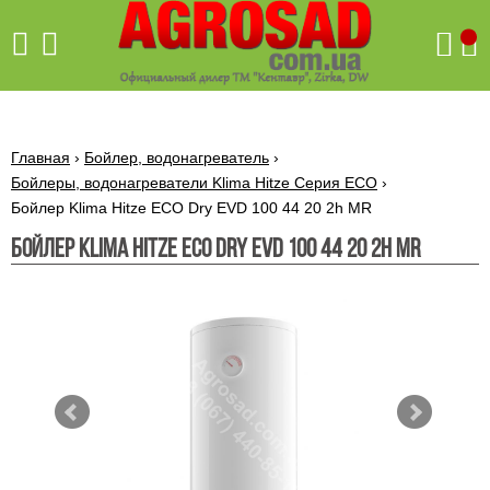
Поиск
Главная
›
Бойлер, водонагреватель
›
Бойлеры, водонагреватели Klima Hitze Серия ECO
›
Бойлер Klima Hitze ECO Dry EVD 100 44 20 2h MR
Бетономешалки
Бойлер Klima Hitze ECO Dry EVD 100 44 20 2h MR
Скиф
Бетономешалки с
Бойлеры,
венцовым
водонагреватели
приводом
ARTI
WHV
Газовые
Бетономешалки с
SLIM
котлы ПРОСКУРОВ
редукторным
Бензиновые
приводом
Бойлеры,
Газовые
газонокосилки
водонагреватели
котлы
ARTI
Генераторы
IMMERGAS
Электрические
WHV
бензиновые
напольные
газонокосилки
конденсационные
Бензиновые
Бойлеры,