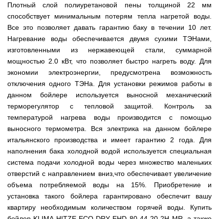
мокрым
для
Мотопомпы
Отопительные
KO
для
бань
Плотный слой полиуретановой пены толщиной 22 мм
Сенокосилки
ТЭНом
мотоблоков
HYUNDAI
Твердотопливные
печи,
минитрактора,
и
Электропилы
способствует минимальным потерям тепла нагретой воды.
котлы
БУРЖУЙКА
трактора
саун
Аккумуляторные
Почвофреза
Бойлеры
Адаптеры
PROTECH
ВЕРТИКАЛЬ
Мотопомпы
CANADA
Все это позволяет давать гарантию баку в течении 10 лет.
ножницы
для
EWT
Высоторезы
для
Аккумуляторные
VITALS
КОСИЛКА
Нагревание воды обеспечивается двумя сухими ТЭНами,
мотоблока
Clima
мотоблоков
пылесосы
Твердотопливные
Отопительные
ДЛЯ
Печи-
Мотокосы
RUNDE
садовые,
изготовленными из нержавеющей стали, суммарной
Станки
котлы
печи,
ТРАКТОРА
каменки
FORTE
KOMBI
Ходоуменьшители
воздуходувки
для
Запчасти
БУРЖУЙ
БУРЖУЙКА
для
Разбрасыватели
мощностью 2.0 кВт, что позволяет быстро нагреть воду. Для
Цилиндрический
заточки
ОГНЕВ
саун
ручные
Косилка
Мотокосы
водонагреватель
экономии электроэнергии, предусмотрена возможность
цепи
Измельчители
Бензиновые пылесосы
VESUVI
Мотоблоки
Твердотопливные
SOLO
для
GRUNHELM
комбинированного
веток
садовые,
Powercraft
котлы
отключения одного ТЭНа. Для установки режимов работы в
Отопительные
мототрактора
Ручной
нагрева
для
воздуходувки
Бензопилы
МАРТЕН
печи,
Печи-
данном бойлере используется выносной механический
Мотокосы
комплект
с
мотоблоков,
IRON
БУРЖУЙКА
каменки
Мотоблоки
КУЛЬТИВАТОРЫ
WERK
для
мокрым
дробилки
терморегулятор с тепловой защитой. Контроль за
ANGEL
Электрические
ПРОСКУРОВ
для
Weima
Твердотопливные
посадки
ТЭНом
веток
Сварочные
пылесосы
саун НОВАСЛАВ
DeLuxe
котлы
температурой нагрева воды производится с помощью
ОКУЧНИКИ
и
Мотокосы Hyundai
для
аппараты
садовые,
Бензопилы
ПРОСКУРОВ
уборки
Бойлеры
выносного термометра. Вся электрика на данном бойлере
мотоблоков
Vitals
воздуходувки
КЕНТАВР
Семена
картошки
МУЛЬЧИРОВАТЕЛЬ
EWT
Электрокосы
итальянского производства и имеет гарантию 2 года. Для
Циркуляционные
Укропа
(2
Clima
FORTE
Снегоуборщики
Сварочные
Бензопилы
насосы
в
наполнения бака холодной водой используется специальная
Runde
Плуг
для
аппараты КЕНТАВР
VITALS
RODA
1,
Семена
DRY
Аккумуляторные
для
мотоблока
Электрокосы
система подачи холодной воды через множество маленьких
3
салата
H
скарификаторы
минитрактора,
WERK
Бензопилы
в
отверстий с направлением вниз,что обеспечивает увеличение
Электроконвекторы
Горизонтальный
трактора,
Сеялка
AL-
1
цилиндрический
мототрактора
объема потребляемой воды на 15%. Приобретение и
Бензиновые
зерновая
Электротриммеры
Складские
KO
и
водонагреватель
скарификаторы
Hyundai
тележки
установка такого бойлера гарантировано обеспечит вашу
4
с
Лопата-
платформенные
Сеялка
в
Бензопилы
Аккумуляторные
двумя
квартиру необходимым количеством горячей воды. Купить
отвал
Электрические
СКИФ
овощная
1)
FORTE
снегоуборщики
сухими
к
скарификаторы
бойлер KLIMA HITZE ECO DRY EHD 80 44 20 2H MR, а также