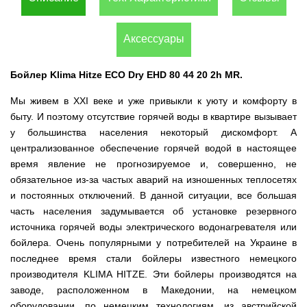
(Верк)
закрытые
для
IV
Измельчители
мотоблоков
Двигатели
Компрессоры с
/
Канадские
Катки
Генераторы
Компостеры
веток,
177F
VITALS
прямым
IH
печи
для
Аксессуары
Weima
открытые
веткоизмельчители
приводом
Булерьян
газона
Кондиционеры
Vitals
VESUVI
Запчасти
Двигатели
Бойлеры,
AL-
GREE
Генераторы
для
WEIMA
Компрессоры с
водонагреватели
KO
Кормоизмельчители
Sadko
Бойлер Klima Hitze ECO Dry EHD 80 44 20 2h MR.
Измельчители
мотоблоков
ременным
ISTO
Канадские
Кондиционеры
Powercraft
(Садко)
веток,
190N
приводом
IVC
печи
Двигатели
OSAKA
веткоизмельчители
Combi
Булерьян
Мотокосы
Мы живем в ХХI веке и уже привыкли к уюту и комфорту в
BULAT
AL-
Кормоизмельчители
Генераторы
CANADA
Запчасти
быту. И поэтому отсутствие горячей воды в квартире вызывает
KO
ДТЗ
AL-
для
Бойлеры,
Электрокосы
Двигатели
KO
у большинства населения некоторый дискомфорт. А
мотоблоков
водонагреватели
Канадские
ZUBR
Измельчители
195N
ISTO
печи
централизованное обеспечение горячей водой в настоящее
Кусторезы
Масло
веток,
Генераторы
IVD
Булерьян
Двигатели
AL-
время явление не прогнозируемое и, совершенно, не
веткоизмельчители
KONNER
DRY
VESUVI
Коробки
TATA
KO
Аккумуляторные
Konner&Sohnen
Дизельные
SOHNEN
с
передач
обязательное из-за частых аварий на изношенных теплосетях
триммеры
мотоблоки
варочной
КПП,
Бойлеры,
и
Двигатели
Масло
и постоянных отключений. В данной ситуации, все большая
Измельчители
поверхностью
Инверторные
редукторы
водонагреватели Novatec
Мотобуры
косы
GRUNWELT
Iron
веток
Бензиновые
часть населения задумывается об установке резервного
генераторы
на
Irin
Angel
Hyundai
мотоблоки
KONNER
мотоблоки
Канадские
Angel
Бойлеры
источника горячей воды электрического водонагревателя или
Аккумуляторный
Мотокультиваторы Кентавр
Двигатели
SOHNEN
печи
EWT
инструмент
ДТЗ
бойлера. Очень популярными у потребителей на Украине в
Измельчители
Мотоблоки
Булерьян
Шины,
Clima
Мотобуры
AL-
Мотокультиваторы IRON
Бензиновые мотопомпы
веток,
с
CANADA
диски,
последнее время стали бойлеры известного немецкого
FLACH
Vitals
KO
ANGEL
Двигатели
веткоизмельчители
водяным
с
камеры
Плоский
EASY
производителя KLIMA HITZE. Эти бойлеры производятся на
с
Скиф
охлаждением
варочной
на
Дизельные мотопомпы
водонагреватель
Мотороллеры
Мотобуры
FLEX
центробежным
Мотокультиваторы PUBERT
заводе, расположенном в Македонии, на немецком
поверхностью
мотоблоки
с
SPARK
Кентавр
сцеплением
и
Мотоблоки
мокрым
Для
оборудовании, по немецким технологиям, из австрийской