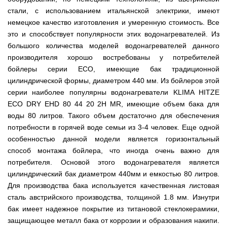
Мотокосы
Культиватор
минитракторы
КЕНТАВР
ТЭНом
Канадские
грязной
Удлинители
IRON
стали, с использованием итальянской электрики, имеют
AL-
и
печи
воды мотопомпы
к
ANGEL
KO
механическим
Булерьян
немецкое качество изготовления и умеренную стоимость. Все
Мотоблоки
буру,
Грунтозацепы
управлением
NOVASLAV
ДТЗ
Мотопомпы
к
это и способствует популярности этих водонагревателей. Из
Электрокосы
с
Мотокультиватор
Iron
шнеку
IRON
Полуоси
большого количества моделей водонагревателей данного
варочной
Hyundai
Бойлеры
Angel
Мотоблоки
ANGEL
(ступицы)
поверхностью
EWT
IRON
производителя хорошо востребованы у потребителей
Шнеки
Clima
Мотокультиватор
ANGEL
Мотопомпы
для
Мотокосы
бойлеры серии ECO, имеющие бак традиционной
Окучники
БУР
KUBUS
Konner&Sohnen
Кентавр
бура
КЕНТАВР
DRY
цилиндрической формы, диаметром 440 мм. Из бойлеров этой
Мотоблоки
Картофелекопалки
Водонагреватель
Грабли
Мотокультиватор
Weima
Мотопомпы
серии наиболее популярны водонагреватели KLIMA HITZE
Электрокосы
кубической
навесные
STIGA
Аккумуляторные
(Вейма)
Weima
КЕНТАВР
ECO DRY EHD 80 44 20 2H MR, имеющие объем бака для
формы
на
Картофелесажалки
опрыскиватели
с
трактор
Мотокультиватор
воды 80 литров. Такого объем достаточно для обеспечения
Мотоблоки
Мотопомпы
двумя
Мотокосы
Сцепки
WEIMA
Мотоопрыскиватели
FORTE
BULAT
Твердотопливные
потребности в горячей воде семьи из 3-4 человек. Еще одной
сухими
VITALS
Дисковая
для
котлы
ТЭНами
борона
особенностью данной модели является горизонтальный
мотоблока
Мотокультиваторы FORTE
Мотоблоки
Мотопомпы
Электрокосы
для
BULAT
способ монтажа бойлера, что иногда очень важно для
Konner&Sohnen
Отопительные
Бойлеры
VITALS
минитрактора,
Плуги
Мотокультиваторы ROBIX
печи
Газовые
потребителя. Основой этого водонагревателя является
EWT
трактора
Мотоблоки
Мотопомпы
обогреватели
Clima
Мотокосы
цилиндрический бак диаметром 440мм и емкостью 80 литров.
Плоскорезы
Konner&Sohnen
AL-
Радиаторы
KUBUS
AL-
Картофелесажалка
KO
Для производства бака используется качественная листовая
отопления
Водонагреватель
Отопительные
KO
для
Лопата-
Навесное
кубической
печи,
минитрактора,
сталь австрийского производства, толщиной 1.8 мм. Изнутри
отвал
оборудование
формы
Мотопомпы
Камин-
БУРЖУЙКА
трактора
Электрокосы,
Печи-
к
бак имеет надежное покрытие из титановой стеклокерамики,
с
Forte
булерьян
CANADA
триммеры
каменки
мотоблоку
одним
Прицепы
VESUVI
защищающее металл бака от коррозии и образования накипи.
AL-
Картофелекопалка
для
Бензопилы