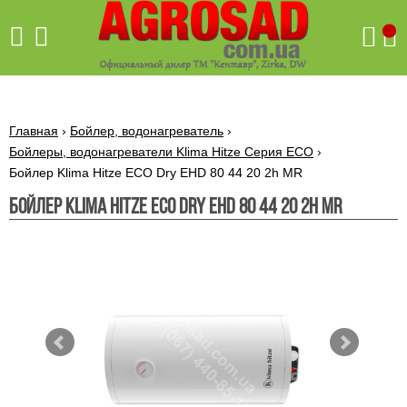
Поиск
Главная
›
Бойлер, водонагреватель
›
Бойлеры, водонагреватели Klima Hitze Серия ECO
›
Бойлер Klima Hitze ECO Dry EHD 80 44 20 2h MR
Бетономешалки
Бойлер Klima Hitze ECO Dry EHD 80 44 20 2h MR
Скиф
Бетономешалки с
Бойлеры,
венцовым
водонагреватели
приводом
ARTI
WHV
Газовые
Бетономешалки с
SLIM
котлы ПРОСКУРОВ
редукторным
Бензиновые
приводом
Бойлеры,
Газовые
газонокосилки
водонагреватели
котлы
ARTI
Генераторы
IMMERGAS
Электрические
WHV
бензиновые
напольные
газонокосилки
конденсационные
Бензиновые
Бойлеры,