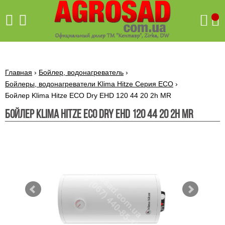
Поиск
Главная
›
Бойлер, водонагреватель
›
Бойлеры, водонагреватели Klima Hitze Серия ECO
›
Бойлер Klima Hitze ECO Dry EHD 120 44 20 2h MR
Бетономешалки
Бойлер Klima Hitze ECO Dry EHD 120 44 20 2h MR
Скиф
Бетономешалки с
Бойлеры,
венцовым
водонагреватели
приводом
ARTI
WHV
Газовые
Бетономешалки с
SLIM
котлы ПРОСКУРОВ
редукторным
Бензиновые
приводом
Бойлеры,
Газовые
газонокосилки
водонагреватели
котлы
ARTI
Генераторы
IMMERGAS
Электрические
WHV
бензиновые
напольные
газонокосилки
конденсационные
Бензиновые
Бойлеры,