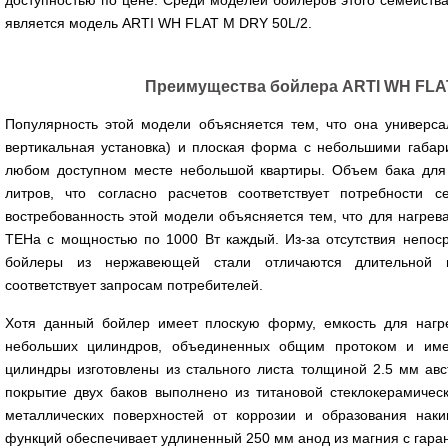
доступностью по цене. Среди моделей бойлеров этого семейств
является модель ARTI WH FLAT M DRY 50L/2.
Преимущества бойлера ARTI WH FLAT
Популярность этой модели объясняется тем, что она универса
вертикальная установка) и плоская форма с небольшими габари
любом доступном месте небольшой квартиры. Объем бака для 
литров, что согласно расчетов соответствует потребности с
востребованность этой модели объясняется тем, что для нагрев
ТЕНа с мощностью по 1000 Вт каждый. Из-за отсутствия непоср
бойлеры из нержавеющей стали отличаются длительной и
соответствует запросам потребителей.
Хотя данный бойлер имеет плоскую форму, емкость для наг
небольших цилиндров, объединенных общим протоком и им
цилиндры изготовлены из стального листа толщиной 2.5 мм авс
покрытие двух баков выполнено из титановой стеклокерамиче
металлических поверхностей от коррозии и образования нак
функций обеспечивает удлиненный 250 мм анод из магния с гар