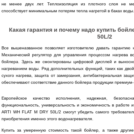
не менее двух лет. Теплоизоляция из плотного слоя не 
способствует минимальным потерям тепла нагретой в баках воды
Какая гарантия и почему надо купить бой
50L/2
Все вышеназванное позволяет изготовителю давать гарантию 
Механический регулятор для управления процессом нагрева в
бойлера. Здесь же смонтированы цифровой дисплей и выносно
нагреванием воды. Ряд дополнительных функций, таких как двой
сухого нагрева, защита от замерзания, антибактериальная защ
обеспечивают соответствие данного бойлера продукции премиум-
Европейское качество исполнения, надежная, безопасн
функциональность, универсальность и экономичность в работе и
ARTI WH FLAT M DRY 50L/2 смогут убедить самого требовател
приобретения именно этого водонагревателя.
Купить за умеренную стоимость такой бойлер, а также други