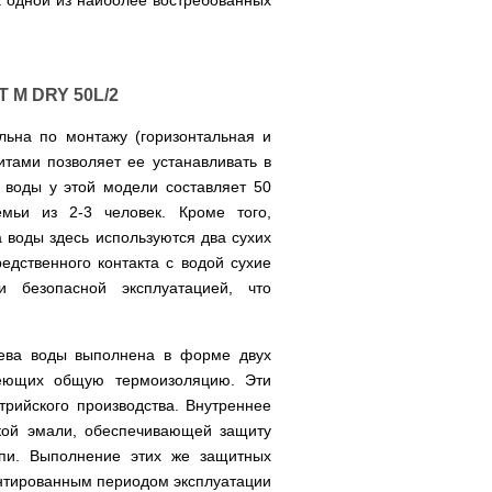
а одной из наиболее востребованных
 M DRY 50L/2
льна по монтажу (горизонтальная и
тами позволяет ее устанавливать в
воды у этой модели составляет 50
емьи из 2-3 человек. Кроме того,
а воды здесь используются два сухих
едственного контакта с водой сухие
 безопасной эксплуатацией, что
рева воды выполнена в форме двух
еющих общую термоизоляцию. Эти
трийского производства. Внутреннее
ской эмали, обеспечивающей защиту
ипи. Выполнение этих же защитных
антированным периодом эксплуатации