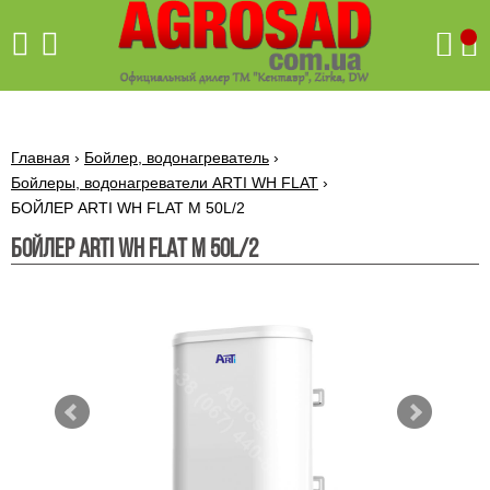
Поиск
Главная
›
Бойлер, водонагреватель
›
Бойлеры, водонагреватели ARTI WH FLAT
›
БОЙЛЕР ARTI WH FLAT M 50L/2
Бетономешалки
БОЙЛЕР ARTI WH FLAT M 50L/2
Скиф
Бетономешалки с
Бойлеры,
венцовым
водонагреватели
приводом
ARTI
WHV
Газовые
Бетономешалки с
SLIM
котлы ПРОСКУРОВ
редукторным
Бензиновые
приводом
Бойлеры,
Газовые
газонокосилки
водонагреватели
котлы
ARTI
Генераторы
IMMERGAS
Электрические
WHV
бензиновые
напольные
газонокосилки
конденсационные
Бензиновые
Бойлеры,