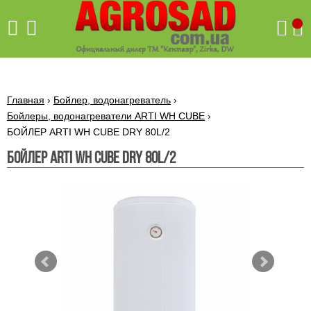
Поиск
Главная
›
Бойлер, водонагреватель
›
Бойлеры, водонагреватели ARTI WH CUBE
›
БОЙЛЕР ARTI WH CUBE DRY 80L/2
Бетономешалки
БОЙЛЕР ARTI WH CUBE DRY 80L/2
Скиф
Бетономешалки с
Бойлеры,
венцовым
водонагреватели
приводом
ARTI
WHV
Газовые
Бетономешалки с
SLIM
котлы ПРОСКУРОВ
редукторным
Бензиновые
приводом
Бойлеры,
Газовые
газонокосилки
водонагреватели
котлы
ARTI
Генераторы
IMMERGAS
Электрические
WHV
бензиновые
напольные
газонокосилки
конденсационные
Бензиновые
Бойлеры,