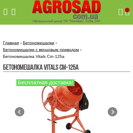
Поиск
Главная
›
Бетономешалки
›
Бетономешалки с венцовым приводом
›
Бетономешалка Vitals Cm-125a
Бетономешалки
Бетономешалка Vitals Cm-125a
Скиф
Бетономешалки с
Бойлеры,
Бесплатная доставка!
венцовым
водонагреватели
приводом
ARTI
WHV
Газовые
Бетономешалки с
SLIM
котлы ПРОСКУРОВ
редукторным
Бензиновые
приводом
Бойлеры,
Газовые
газонокосилки
водонагреватели
котлы
ARTI
Генераторы
IMMERGAS
Электрические
WHV
бензиновые
напольные
газонокосилки
конденсационные
Бензиновые
Бойлеры,