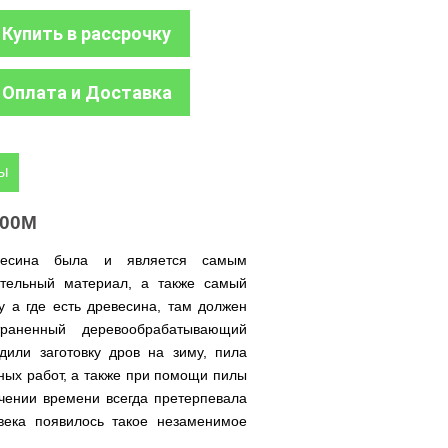
Купить в рассрочку
Оплата и Доставка
ры
500М
евесина была и является самым
ительный материал, а также самый
 а где есть древесина, там должен
раненный деревообрабатывающий
или заготовку дров на зиму, пила
ных работ, а также при помощи пилы
ечении времени всегда претерпевала
века появилось такое незаменимое