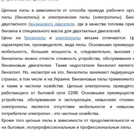
Цепные пилы в зависимости от способа привода рабочего орг
пилы (бензопилы) и электрические пилы (электропилы). Бе
двухтактного
бензинового двигателя
, где в качестве топлива пр
бензина и специального масла для двухтактных двигателей.
Цены на
бензопилы
и
электропилы
весьма отличаются. Це
характеристик, производителя, вида пилы. Основными преимуще
мобильность, большая мощность и, следовательно, высокая п
бензопилы можно отнести сложность устройства, обслуживания и
бензиновым двигателем. Также недостатком бензопил являетс
бензопил. Но, несмотря на это, бензопилы занимают лидирующи
странах, в том числе и на Украине. Бензиновые пилы применяются
а также в частном хозяйстве. Цепные электропилы приводятс
работающего от бытовой сети 220В. Основными преимуществ
устройства, обслуживания и эксплуатации, невысокая стоимо
электропилы является отсутствие мобильности и невысок
потребители электропил - это частные хозяйства.
Кроме того цепные пилы в зависимости от продолжительности 
на бытовые, полупрофессиональные и профессиональные пилы.