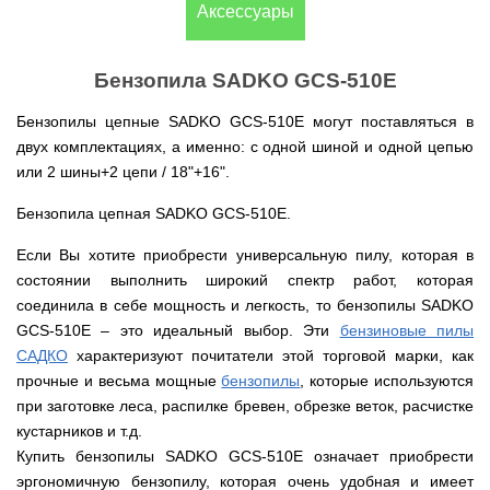
(Верк)
закрытые
Аксессуары
для
IV
Измельчители
мотоблоков
Двигатели
Компрессоры с
/
Канадские
Катки
Генераторы
Компостеры
веток,
177F
VITALS
прямым
IH
печи
для
Weima
открытые
веткоизмельчители
приводом
Булерьян
газона
Кондиционеры
Бензопила SADKO GCS-510E
Vitals
VESUVI
Запчасти
Двигатели
Бойлеры,
AL-
GREE
Генераторы
для
WEIMA
Компрессоры с
водонагреватели
KO
Кормоизмельчители
Sadko
Измельчители
Бензопилы цепные SADKO GCS-510E могут поставляться в
мотоблоков
ременным
ISTO
Канадские
Кондиционеры
Powercraft
(Садко)
веток,
190N
приводом
IVC
печи
Двигатели
двух комплектациях, а именно: с одной шиной и одной цепью
OSAKA
веткоизмельчители
Combi
Булерьян
Мотокосы
BULAT
или 2 шины+2 цепи / 18"+16".
AL-
Кормоизмельчители
Генераторы
CANADA
Запчасти
KO
ДТЗ
AL-
для
Бойлеры,
Электрокосы
Двигатели
KO
мотоблоков
Бензопила цепная SADKO GCS-510E.
водонагреватели
Канадские
ZUBR
Измельчители
195N
ISTO
печи
Кусторезы
Масло
веток,
Генераторы
IVD
Булерьян
Если Вы хотите приобрести универсальную пилу, которая в
Двигатели
AL-
веткоизмельчители
KONNER
DRY
VESUVI
Коробки
TATA
KO
Аккумуляторные
состоянии выполнить широкий спектр работ, которая
Konner&Sohnen
Дизельные
SOHNEN
с
передач
триммеры
мотоблоки
варочной
КПП,
соединила в себе мощность и легкость, то бензопилы SADKO
Бойлеры,
и
Двигатели
Масло
Измельчители
поверхностью
Инверторные
редукторы
водонагреватели Novatec
Мотобуры
косы
GRUNWELT
Iron
GCS-510E – это идеальный выбор. Эти
бензиновые пилы
веток
Бензиновые
генераторы
на
Irin
Angel
Hyundai
мотоблоки
САДКО
KONNER
мотоблоки
характеризуют почитатели этой торговой марки, как
Канадские
Angel
Бойлеры
Аккумуляторный
Мотокультиваторы Кентавр
Двигатели
SOHNEN
печи
EWT
прочные и весьма мощные
бензопилы
, которые используются
инструмент
ДТЗ
Измельчители
Мотоблоки
Булерьян
Шины,
Clima
Мотобуры
AL-
Мотокультиваторы IRON
при заготовке леса, распилке бревен, обрезке веток, расчистке
Бензиновые мотопомпы
веток,
с
CANADA
диски,
FLACH
Vitals
KO
ANGEL
Двигатели
веткоизмельчители
водяным
с
камеры
кустарников и т.д.
Плоский
EASY
с
Скиф
охлаждением
варочной
на
Дизельные мотопомпы
водонагреватель
Мотороллеры
Мотобуры
FLEX
Купить бензопилы SADKO GCS-510E означает приобрести
центробежным
Мотокультиваторы PUBERT
поверхностью
мотоблоки
с
SPARK
Кентавр
сцеплением
эргономичную бензопилу, которая очень удобная и имеет
и
Мотоблоки
мокрым
Для