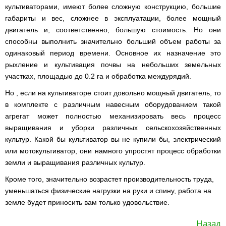
Мотокосы
Культиватор
минитракторы
КЕНТАВР
ТЭНом
Канадские
грязной
культиваторами, имеют более сложную конструкцию, большие
Удлинители
IRON
AL-
и
печи
воды мотопомпы
к
ANGEL
габариты и вес, сложнее в эксплуатации, более мощный
KO
механическим
Булерьян
Мотоблоки
буру,
Грунтозацепы
управлением
NOVASLAV
двигатель и, соответственно, большую стоимость. Но они
ДТЗ
Мотопомпы
к
Электрокосы
с
Мотокультиватор
Iron
шнеку
способны выполнить значительно больший объем работы за
IRON
Полуоси
варочной
Hyundai
Бойлеры
Angel
Мотоблоки
ANGEL
(ступицы)
одинаковый период времени. Основное их назначение это
поверхностью
EWT
IRON
Шнеки
Clima
Мотокультиватор
ANGEL
рыхление и культивация почвы на небольших земельных
Мотопомпы
для
Мотокосы
Окучники
БУР
KUBUS
Konner&Sohnen
Кентавр
бура
КЕНТАВР
участках, площадью до 0.2 га и обработка междурядий.
DRY
Мотоблоки
Картофелекопалки
Водонагреватель
Грабли
Мотокультиватор
Weima
Мотопомпы
Но , если на культиваторе стоит довольно мощный двигатель, то
Электрокосы
кубической
навесные
STIGA
Аккумуляторные
(Вейма)
Weima
КЕНТАВР
формы
на
Картофелесажалки
в комплекте с различным навесным оборудованием такой
опрыскиватели
с
трактор
Мотокультиватор
Мотоблоки
агрегат может полностью механизировать весь процесс
Мотопомпы
двумя
Мотокосы
Сцепки
WEIMA
Мотоопрыскиватели
FORTE
BULAT
Твердотопливные
сухими
VITALS
выращивания и уборки различных сельскохозяйственных
Дисковая
для
котлы
ТЭНами
борона
мотоблока
культур. Какой бы культиватор вы не купили бы, электрический
Мотокультиваторы FORTE
Мотоблоки
Мотопомпы
Электрокосы
для
BULAT
Konner&Sohnen
Отопительные
или мотокультиватор, они намного упростят процесс обработки
Бойлеры
VITALS
минитрактора,
Плуги
Мотокультиваторы ROBIX
печи
Газовые
EWT
трактора
земли и выращивания различных культур.
Мотоблоки
Мотопомпы
обогреватели
Clima
Мотокосы
Плоскорезы
Konner&Sohnen
AL-
Радиаторы
KUBUS
AL-
Картофелесажалка
Кроме того, значительно возрастет производительность труда,
KO
отопления
Водонагреватель
Отопительные
KO
для
уменьшаться физические нагрузки на руки и спину, работа на
Лопата-
Навесное
кубической
печи,
минитрактора,
отвал
оборудование
формы
Мотопомпы
Камин-
земле будет приносить вам только удовольствие.
БУРЖУЙКА
трактора
Электрокосы,
Печи-
к
с
Forte
булерьян
CANADA
триммеры
каменки
мотоблоку
одним
Прицепы
VESUVI
AL-
Картофелекопалка
для
Назад
Бензопилы