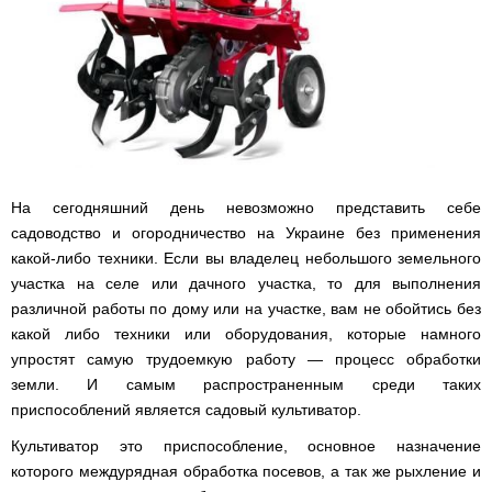
Дизельные
двигатели
Газонокосилка-
водонагреватели
генераторы
Газовые
Дровоколы
робот
ARTI
котлы
Дизельные
AL-
WHH
Генераторы
IMMERGAS
двигатели
KO
SLIM
Газонокосилки IRON
газ
настенные
ANGEL
бензин
конденсационные
Двигатели
Дровоколы
Бойлеры,
Запчасти
с воздушным
Iron
водонагреватели
Газонокосилки
для
Генераторы
Газовые
охлаждением
Angel
ARTI
VITALS
коробки
IRON
котлы
WHH
переключения
ANGEL
IMMERGAS
Двигатели
Дровоколы
передач
Газонокосилки
настенные
с водяным
Konner&Sohnen
КПП
Бойлеры,
AL-
традиционные
Генераторы
На сегодняшний день невозможно представить себе
охлаждением
180N/190N/195N
водонагреватели
KO
Кентавр
Зарядные
садоводство и огородничество на Украине без применения
ARTI
Дровоколы
устройства
Газовые
Двигатели
WH
Scheppach
Запчасти
Газонокосилки
какой-либо техники. Если вы владелец небольшого земельного
котлы
Генераторы
без
COMPACT
для
GRUNHELM
дымоходные
Vitals
Пуско-
электростартера
Электрические
участка на селе или дачного участка, то для выполнения
мотоблоков
Дровоколы
зарядные
измельчители
168F-
Бойлеры,
Скиф
различной работы по дому или на участке, вам не обойтись без
Оборудование
устройства
Газовые
Генераторы
Двигатели
170F
водонагреватели
дополнительное
котлы
Forte
какой либо техники или оборудования, которые намного
с
Бензиновые
ELDOM
для
отопления
(Форте)
электростартером
измельчители
упростят самую трудоемкую работу — процесс обработки
Канадские
Запчасти
техники
IMMERGAS
веток
печи
для
Проточные
AL-
земли. И самым распространенным среди таких
Генераторы
Двигатели
Булерьян
мотоблоков
водонагреватели
KO
Газовые
GERRARD
приспособлений является садовый культиватор.
KЕНТАВР
Измельчители
175N
ELDOM
котлы
(ДЖЕРАРД)
веток,
-
Канадские
Газонокосилки
Катки
парапетные
Культиватор это приспособление, основное назначение
веткоизмельчители
180N
Двигатели
печи
Бойлеры,
HYUNDAI
садовые
Генераторы
Iron
IRON
Булерьян
которого междурядная обработка посевов, а так же рыхление и
водонагреватели
и
Werk
Компостеры
Angel
ANGEL
NOVASLAV
Запчасти
ISTO
аэраторы