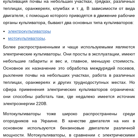
культивация почвы на небольших участках, грядках, различных
(Верк)
закрытые
для
IV
Измельчители
теплицах, оранжереях, клумбах и т. д. В зависимости от вида
мотоблоков
Двигатели
Компрессоры с
/
Канадские
Катки
Генераторы
Компостеры
веток,
177F
VITALS
прямым
IH
печи
для
двигателя, с помощью которого приводятся в движение рабочие
Weima
открытые
веткоизмельчители
приводом
Булерьян
газона
Кондиционеры
органы культиватора, бывают два основных типа культиваторов:
Vitals
VESUVI
Запчасти
Двигатели
Бойлеры,
AL-
GREE
Генераторы
для
WEIMA
Компрессоры с
водонагреватели
KO
электрокультиваторы
Кормоизмельчители
Sadko
Измельчители
мотоблоков
ременным
ISTO
Канадские
Кондиционеры
Powercraft
(Садко)
мотокультиваторы
.
веток,
190N
приводом
IVC
печи
Двигатели
OSAKA
веткоизмельчители
Combi
Булерьян
Мотокосы
BULAT
Более распространенными и чаще используемыми являются
AL-
Кормоизмельчители
Генераторы
CANADA
Запчасти
KO
ДТЗ
AL-
электрические культиваторы. Они просты в эксплуатации, имеют
для
Бойлеры,
Электрокосы
Двигатели
KO
мотоблоков
водонагреватели
Канадские
ZUBR
небольшие габариты и вес и, главное, меньшую стоимость.
Измельчители
195N
ISTO
печи
Кусторезы
Масло
Основное их назначение это обработка междурядий посевов,
веток,
Генераторы
IVD
Булерьян
Двигатели
AL-
веткоизмельчители
KONNER
DRY
VESUVI
рыхление почвы на небольших участках, работа в различных
Коробки
TATA
KO
Аккумуляторные
Konner&Sohnen
Дизельные
SOHNEN
с
передач
триммеры
теплицах, оранжереях и других труднодоступных местах. Но
мотоблоки
варочной
КПП,
Бойлеры,
и
Двигатели
Масло
сфера применения электрических культиваторов ограничена:
Измельчители
поверхностью
Инверторные
редукторы
водонагреватели Novatec
Мотобуры
косы
GRUNWELT
Iron
веток
Бензиновые
генераторы
на
Irin
они способны работать там, где недалеко имеется источник
Angel
Hyundai
мотоблоки
KONNER
мотоблоки
Канадские
Angel
Бойлеры
Аккумуляторный
Мотокультиваторы Кентавр
Двигатели
электроэнергии 220В.
SOHNEN
печи
EWT
инструмент
ДТЗ
Измельчители
Мотоблоки
Булерьян
Шины,
Clima
Мотобуры
AL-
Мотокультиваторы IRON
Мотокультиваторы тоже широко распространены среди
Бензиновые мотопомпы
веток,
с
CANADA
диски,
FLACH
Vitals
KO
ANGEL
Двигатели
веткоизмельчители
водяным
с
камеры
огородников на Украине. В качестве двигателя на них в
Плоский
EASY
с
Скиф
охлаждением
варочной
на
Дизельные мотопомпы
водонагреватель
Мотороллеры
Мотобуры
FLEX
основном используются бензиновые двигатели различной
центробежным
Мотокультиваторы PUBERT
поверхностью
мотоблоки
с
SPARK
Кентавр
сцеплением
мощности. Мотокультиваторы, в сравнении с электрическими
и
Мотоблоки
мокрым
Для