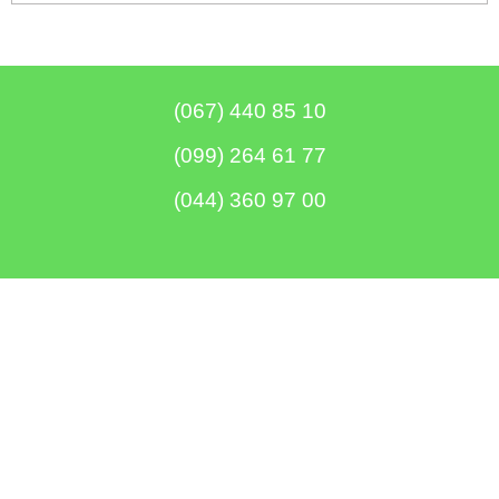
диаметром
Бойлеры
EWT
Clima
Runde
(067) 440 85 10
V
Вертикальный
(099) 264 61 77
цилиндрический
водонагреватель
с
(044) 360 97 00
мокрым
ТЭНом
Бойлеры
EWT
Clima
Teeny
Компактный
водонагреватель
с
мокрым
ТЭНом
Бойлеры
Ocean