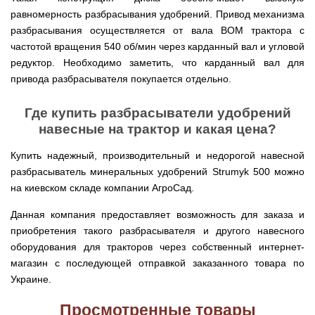
Runde
мотоблоков
H
равномерность разбрасывания удобрений. Привод механизма
Опрыскиватели
Горизонтальный
разбрасывания осуществляется от вала ВОМ трактора с
для
цилиндрический
трактора,
частотой вращения 540 об/мин через карданный вал и угловой
водонагреватель
минитрактора,
с
редуктор. Необходимо заметить, что карданный вал для
мототрактора
мокрым
привода разбрасывателя покупается отдельно.
ТЭНом
Разбрасыватель
удобрений
Бойлеры
Где купить разбрасыватели удобрений
для
EWT
трактора,
Clima
навесные на трактор и какая цена?
минитрактора,
Runde
мототрактора
Licht
Купить надежный, производительный и недорогой навесной
V
Снегоуборщики
разбрасыватель минеральных удобрений Strumyk 500 можно
Вертикальный
для
цилиндрический
на киевском складе компании АгроСад.
мототрактора
водонагреватель
с
Данная компания предоставляет возможность для заказа и
мокрым
Чеснококопалка
ТЭНом
для
приобретения такого разбрасывателя и другого навесного
и
мототрактора,
оборудования для тракторов через собственный интернет-
скрытым
минитрактора,
регулятором
трактора
магазин с последующей отправкой заказанного товара по
мощности
Украине.
Чеснокосажалки
Бойлеры
для
Просмотренные товары
EWT
трактора,