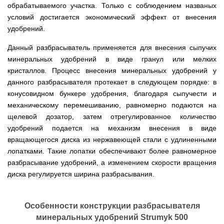
для
ТЭНами
обрабатываемого участка. Только с соблюдением названых
трактору
Тачки
мотоблока
Тележки
Окучники
Бензопилы
Бензиновые
строительные
Скарификатор
инструментальные
условий достигается экономический эффект от внесения
ручные
WERK
снегоуборщики
Бойлеры
и
Сеялка
Аэратор
СКИФ
Чеснокосажалки
удобрений.
EWT
садовые
зерновая
AL-
для
Твердотопливные
Картофелекопалка
Clima
Аккумуляторные
Электрические
тачки
для
KO
мотоблока
котлы
ручная
Runde
пилы
снегоуборщики
минитрактора,
Данный разбрасыватель применяется для внесения сыпучих
ПРОСКУРОВ
DRY
трактора
Скарификатор-
минеральных удобрений в виде гранул или мелких
Чеснококопалка
Slim
Лопата-
Аккумуляторные
Снегоуборщики
аэратор
для
Твердотопливные
H
отвал
кристаллов. Процесс внесения минеральных удобрений у
пилы
IRON
Сеялки
Hyundai
мотоблока,
котлы
Горизонтальный
ручная
AL-
ANGEL
овощные
данного разбрасывателя протекает в следующем порядке: в
мототрактора
БУРЖУЙ
цилиндрический
Коптильня
для
KO
водонагреватель
домашняя
конусовидном бункере удобрения, благодаря сыпучести и
уборки
Снегоуборщики
ПОЧВОФРЕЗЫ
с
Комплект
Твердотопливные
снега
Бензопилы
AL-
Электрокультиваторы Кентавр
механическому перемешиванию, равномерно подаются на
двумя
для
котлы
Летний
Hyundai
KO
ЭКСКАВАТОР
щелевой дозатор, затем отрегулированное количество
сухими
переоборудования
МАРТЕН
душ
Ручной
Электрокультиваторы IRON
НАВЕСНОЙ
Электросамокат
ТЭНами
мотоблока
для
инструмент
удобрений подается на механизм внесения в виде
Электрические
Снегоуборщики
ANGEL
SPARK
и
в
Твердотопливные
дачи,
для
цепные
Weima
вращающегося диска из нержавеющей стали с удлиненными
KICKSCOOTER
уменьшенным
мототрактор
ПОГРУЗЧИК
котлы
душевая
культивации
пилы,
Электрокультиваторы
MAXi
диаметром
ФРОНТАЛЬНЫЙ
Protech
кабинка
лопатками. Такие лопатки обеспечивают более равномерное
электропилы
Снегоуборщики
Konner&Sohnen
10"
Бороны
AL-
разбрасывание удобрений, а изменением скорости вращения
HYUNDAI
36V
Бойлеры
дисковые,
Грабли
Твердотопливные
Шампура
KO
500W
Электрокультиваторы
диска регулируется ширина разбрасывания.
EWT
роторные
ворошилки
котлы
15AH
Снегоуборщики
Hyundai
Clima
и
навесные
VESUVI
Электрические
ам2
STIGA
Runde
зубовые
на
цепные
задний
DRY
бороны
мототрактор
Электрокультиваторы
пилы,
мотор
Особенности конструкции разбрасывателя
Slim
для
Scheppach
электропилы
(Синий)
V
мотоблока
Измельчитель
минеральных удобрений Strumyk 500
Hyundai
Вертикальный