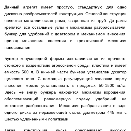
веток
Электрокультиваторы
цилиндрический
Грабли
для
Scheppach
Данный агрегат имеет простую, стандартную для одно
Электрические
водонагреватель
для
трактора,
цепные
с
дисковых разбрасывателей конструкцию. Основой конструкции
мотоблока
минитрактора,
пилы,
двумя
мототрактора
является металлическая рама, сваренная из труб. До рамы
электропилы
сухими
Культиваторы
Iron
ТЭНами
крепятся все остальные узлы и механизмы разбрасывателя:
для
Картофелекопалки
Angel
и
мотоблока
для
бункер для удобрений с дозатором и механизмом внесения,
уменьшенным
КРН
мототрактора
привод механизма внесения и трехточечный механизм
диаметром
Электрические
и
цепные
навешивания.
КПС
Лопата
пилы,
Бойлеры
для
отвал
электропилы
EWT
прополки
для
Бункер конусовидной формы изготавливается из прочного,
Vitals
Clima
и
мототрактора
стойкого к воздействию агрессивной среды, пластика и имеет
Runde
сплошной
DRY
Электрические
обработки
емкость 500 л. В нижней части бункера установлен дозатор
Навесная
V
цепные
почвы
система
щелевого типа. С помощью регулирующей заслонки норму
Вертикальный
пилы,
на
цилиндрический
электропилы
внесения можно устанавливать в пределах 50-1500 кг/га.
Мульчирователи
3
водонагреватель
Кентавр
для
точки
Здесь же внизу бункера находится механизм ворошения,
с
мотоблока
к
двумя
обеспечивающий равномерную подачу удобрений на
мототрактору
сухими
Опрыскиватели
механизм разбрасывания. Механизм разбрасывания в виде
(переходник
ТЭНами
для
с
одного диска из нержавеющей стали, диаметром 445 мм с
мотоблоков
1
Бойлеры
шестью удлиненными лопатками.
точки
EWT
на
Помпы
Clima
3)
для
Такая конструкция диска обеспечивает высокую