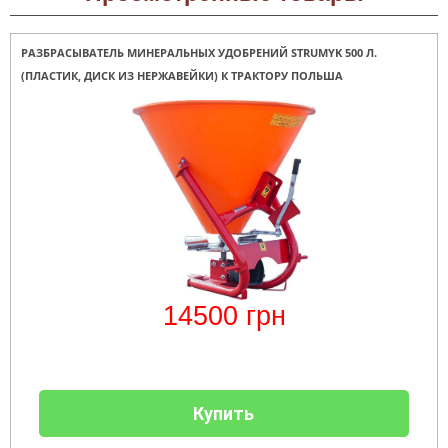
Clima
минитрактора,
Runde
мототрактора
Slim
РАЗБРАСЫВАТЕЛЬ МИНЕРАЛЬНЫХ УДОБРЕНИЙ STRUMYK 500 Л.
H
Горизонтальный
(ПЛАСТИК, ДИСК ИЗ НЕРЖАВЕЙКИ) К ТРАКТОРУ ПОЛЬША
цилиндрический
водонагреватель
с
мокрым
ТЭНом
и
уменьшенным
диаметром
Бойлеры
EWT
Clima
Runde
Slim
14500
грн
V
Вертикальный
цилиндрический
водонагреватель
с
мокрым
ТЭНом
Купить
и
уменьшенным