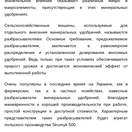
Мотокосы
значительное влияние оказывают различные микро и
Культиватор
минитракторы
КЕНТАВР
ТЭНом
Канадские
грязной
Удлинители
IRON
AL-
макроэлементы, присутствующие в этих минеральных
и
печи
воды мотопомпы
к
ANGEL
KO
механическим
Булерьян
Мотоблоки
удобрениях.
буру,
Грунтозацепы
управлением
NOVASLAV
ДТЗ
Мотопомпы
к
Электрокосы
с
Мотокультиватор
Iron
шнеку
IRON
Сельскохозяйственные машины, используемые для
Полуоси
варочной
Hyundai
Бойлеры
Angel
Мотоблоки
ANGEL
(ступицы)
поверхностью
отдельного внесения минеральных удобрений, называются
EWT
IRON
Шнеки
Clima
Мотокультиватор
ANGEL
Мотопомпы
для
разбрасывателями. Основное требование, предъявляемое
Мотокосы
Окучники
БУР
KUBUS
Konner&Sohnen
Кентавр
бура
КЕНТАВР
разбрасывателям, заключается в равномерном
DRY
Мотоблоки
Картофелекопалки
Водонагреватель
Грабли
Мотокультиватор
распределении и установленном дозировании вносимых
Weima
Мотопомпы
Электрокосы
кубической
навесные
STIGA
Аккумуляторные
(Вейма)
Weima
удобрений. Ведь только при таких условиях обеспечивается
КЕНТАВР
формы
на
Картофелесажалки
опрыскиватели
с
трактор
прирост урожая и достигается экономический эффект от
Мотокультиватор
Мотоблоки
Мотопомпы
двумя
Мотокосы
Сцепки
WEIMA
Мотоопрыскиватели
FORTE
выполненной работы.
BULAT
Твердотопливные
сухими
VITALS
Дисковая
для
котлы
ТЭНами
борона
мотоблока
Мотокультиваторы FORTE
Мотоблоки
Мотопомпы
Очень популярны в последнее время на Украине, как в
Электрокосы
для
BULAT
Konner&Sohnen
Отопительные
Бойлеры
VITALS
минитрактора,
фермерских, так и в частных хозяйствах, навесные
Плуги
Мотокультиваторы ROBIX
печи
Газовые
EWT
трактора
разбрасыватели минеральных удобрений, благодаря
Мотоблоки
Мотопомпы
обогреватели
Clima
Мотокосы
Плоскорезы
Konner&Sohnen
AL-
Радиаторы
KUBUS
маневренности и хорошей производительности при работе,
AL-
Картофелесажалка
KO
отопления
Водонагреватель
Отопительные
KO
для
простой конструкции и доступной стоимости. Характерным
Лопата-
Навесное
кубической
печи,
минитрактора,
отвал
оборудование
представителем таких разбрасывателей будет агрегат
формы
Мотопомпы
Камин-
БУРЖУЙКА
трактора
Электрокосы,
Печи-
к
с
Forte
булерьян
CANADA
триммеры
каменки
польского производства Strumyk 500.
мотоблоку
одним
Прицепы
VESUVI
AL-
Картофелекопалка
для
Бензопилы