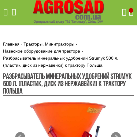
Поиск
Главная
›
Тракторы, Минитракторы
›
Навесное оборудование для трактора
›
Разбрасыватель минеральных удобрений Strumyk 500 л.
Бетономешалки
(пластик, диск из нержавейки) к трактору Польша
Скиф
Разбрасыватель минеральных удобрений Strumyk
Бетономешалки с
Бойлеры,
500 л. (пластик, диск из нержавейки) к трактору
венцовым
водонагреватели
приводом
Польша
ARTI
WHV
Газовые
Бетономешалки с
SLIM
котлы ПРОСКУРОВ
редукторным
Бензиновые
приводом
Бойлеры,
Газовые
газонокосилки
водонагреватели
котлы
ARTI
Генераторы
IMMERGAS
Электрические
WHV
бензиновые
напольные
газонокосилки
конденсационные
Бензиновые
Бойлеры,