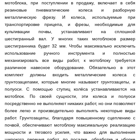
Мотокосы
Культиватор
минитракторы
мотоблока, при поступлении в продажу, включает в себя
КЕНТАВР
ТЭНом
Канадские
грязной
Удлинители
IRON
AL-
и
печи
воды мотопомпы
резиновые пневматические колеса и разборную
к
ANGEL
KO
механическим
Булерьян
Мотоблоки
буру,
Грунтозацепы
металлическую фрезу. И колеса, используемые при
управлением
NOVASLAV
ДТЗ
Мотопомпы
к
Электрокосы
с
Мотокультиватор
транспортировке прицепа, и фрезы, необходимые для
Iron
шнеку
IRON
Полуоси
варочной
Hyundai
Бойлеры
Angel
Мотоблоки
ANGEL
культивации почвы, устанавливают на сплошной
(ступицы)
поверхностью
EWT
IRON
Шнеки
шестигранный вал. У многих таких мотоблоков размер
Clima
Мотокультиватор
ANGEL
Мотопомпы
для
Мотокосы
Окучники
БУР
KUBUS
Konner&Sohnen
Кентавр
шестигранника будет 32 мм. Чтобы максимально исключить
бура
КЕНТАВР
DRY
Мотоблоки
использование ручного инструмента и полностью
Картофелекопалки
Водонагреватель
Грабли
Мотокультиватор
Weima
Мотопомпы
Электрокосы
кубической
навесные
STIGA
механизировать все виды работ, к мотоблоку требуется
Аккумуляторные
(Вейма)
Weima
КЕНТАВР
формы
на
Картофелесажалки
опрыскиватели
различное навесное оборудование. Обязательно в этот
с
трактор
Мотокультиватор
Мотоблоки
Мотопомпы
двумя
Мотокосы
комплект должны входить металлические колеса с
Сцепки
WEIMA
Мотоопрыскиватели
FORTE
BULAT
Твердотопливные
сухими
VITALS
Дисковая
для
грунтозацепами, которые многие называют грунтозацепы, и
котлы
ТЭНами
борона
мотоблока
Мотокультиваторы FORTE
Мотоблоки
Мотопомпы
полуоси. С помощью ступиц колёса устанавливаются на
Электрокосы
для
BULAT
Konner&Sohnen
Отопительные
Бойлеры
VITALS
минитрактора,
мотоблок. По своей сущности, эти колеса и полуоси
Плуги
Мотокультиваторы ROBIX
печи
Газовые
EWT
трактора
посредственно не выполняют никаких работ, но они позволяют
Мотоблоки
Мотопомпы
обогреватели
Clima
Мотокосы
Плоскорезы
Konner&Sohnen
AL-
Радиаторы
KUBUS
более легко и производительно выполнять некоторые виды
AL-
Картофелесажалка
KO
отопления
Водонагреватель
Отопительные
KO
для
работ. Грунтозацепы, благодаря повышенному сцеплению с
Лопата-
Навесное
кубической
печи,
минитрактора,
отвал
оборудование
почвой, обеспечивают мотоблоку максимальную реализацию
формы
Мотопомпы
Камин-
БУРЖУЙКА
трактора
Электрокосы,
Печи-
к
с
Forte
булерьян
CANADA
триммеры
каменки
мощности и тягового усилия, что важно для выполнения
мотоблоку
одним
Прицепы
VESUVI
AL-
Картофелекопалка
для
Бензопилы
широкого перечня работ, по посадке, обработке и уборке