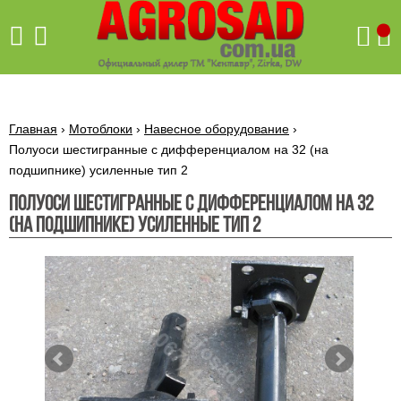
Поиск
Главная
›
Мотоблоки
›
Навесное оборудование
›
Полуоси шестигранные с дифференциалом на 32 (на
подшипнике) усиленные тип 2
Бетономешалки
Полуоси шестигранные с дифференциалом на 32
Скиф
(на подшипнике) усиленные тип 2
Бетономешалки с
Бойлеры,
венцовым
водонагреватели
приводом
ARTI
WHV
Газовые
Бетономешалки с
SLIM
котлы ПРОСКУРОВ
редукторным
Бензиновые
приводом
Бойлеры,
Газовые
газонокосилки
водонагреватели
котлы
ARTI
Генераторы
IMMERGAS
Электрические
WHV
бензиновые
напольные
газонокосилки
конденсационные
Бензиновые
Бойлеры,