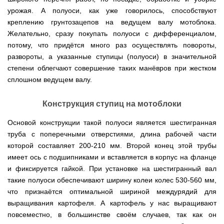
мокрым
для
Мотопомпы
Отопительные
KO
для
бань
Сенокосилки
ТЭНом
мотоблоков
HYUNDAI
Твердотопливные
урожая. А полуоси, как уже говорилось, способствуют
печи,
минитрактора,
и
Электропилы
котлы
БУРЖУЙКА
трактора
саун
Аккумуляторные
креплению грунтозацепов на ведущем валу мотоблока.
Почвофреза
Бойлеры
Адаптеры
PROTECH
ВЕРТИКАЛЬ
Мотопомпы
CANADA
ножницы
для
Желательно, сразу покупать полуоси с дифференциалом,
EWT
Высоторезы
для
Аккумуляторные
VITALS
КОСИЛКА
мотоблока
Clima
мотоблоков
пылесосы
Твердотопливные
Отопительные
ДЛЯ
Печи-
потому, что придётся много раз осуществлять повороты,
Мотокосы
RUNDE
садовые,
Станки
котлы
печи,
ТРАКТОРА
каменки
FORTE
развороты, а указанные ступицы (полуоси) в значительной
KOMBI
Ходоуменьшители
воздуходувки
для
Запчасти
БУРЖУЙ
БУРЖУЙКА
для
Разбрасыватели
Цилиндрический
заточки
степени облегчают совершение таких манёвров при жестком
ОГНЕВ
саун
ручные
Косилка
Мотокосы
водонагреватель
цепи
Измельчители
Бензиновые пылесосы
VESUVI
Мотоблоки
Твердотопливные
SOLO
для
сплошном ведущем валу.
GRUNHELM
комбинированного
веток
садовые,
Powercraft
котлы
Отопительные
мототрактора
Ручной
нагрева
для
воздуходувки
Бензопилы
МАРТЕН
печи,
Печи-
Мотокосы
комплект
с
мотоблоков,
IRON
БУРЖУЙКА
каменки
Мотоблоки
КУЛЬТИВАТОРЫ
Конструкция ступиц на мотоблоки
WERK
для
мокрым
дробилки
ANGEL
Электрические
ПРОСКУРОВ
для
Weima
Твердотопливные
посадки
ТЭНом
веток
Сварочные
пылесосы
саун НОВАСЛАВ
DeLuxe
котлы
ОКУЧНИКИ
и
Основой конструкции такой полуоси является шестигранная
Мотокосы Hyundai
для
аппараты
садовые,
Бензопилы
ПРОСКУРОВ
уборки
Бойлеры
мотоблоков
Vitals
воздуходувки
труба с поперечными отверстиями, длина рабочей части
КЕНТАВР
Семена
картошки
МУЛЬЧИРОВАТЕЛЬ
EWT
Электрокосы
Циркуляционные
Укропа
(2
которой составляет 200-210 мм. Второй конец этой трубы
Clima
FORTE
Снегоуборщики
Сварочные
Бензопилы
насосы
в
Runde
Плуг
имеет ось с подшипниками и вставляется в корпус на фланце
для
аппараты КЕНТАВР
VITALS
RODA
1,
Семена
DRY
Аккумуляторные
для
мотоблока
Электрокосы
и фиксируется гайкой. При установке на шестигранный вал
3
салата
H
скарификаторы
минитрактора,
WERK
Бензопилы
в
Электроконвекторы
Горизонтальный
такие полуоси обеспечивают ширину колеи колес 530-560 мм,
трактора,
Сеялка
AL-
1
цилиндрический
мототрактора
Бензиновые
зерновая
Электротриммеры
Складские
что признаётся оптимальной шириной междурядий для
KO
и
водонагреватель
скарификаторы
Hyundai
тележки
4
выращивания картофеля. А картофель у нас выращивают
с
Лопата-
платформенные
Сеялка
в
Бензопилы
Аккумуляторные
двумя
отвал
повсеместно, в большинстве своём случаев, так как он
Электрические
СКИФ
овощная
1)
FORTE
снегоуборщики
сухими
к
скарификаторы