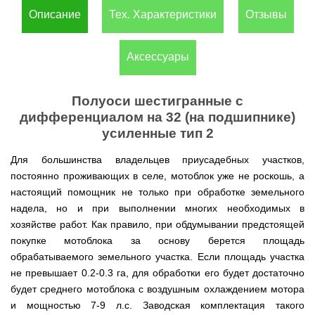
(Верк)
закрытые
для
IV
Описание
Тех. Характеристики
Отзывы
Измельчители
мотоблоков
Двигатели
Компрессоры с
/
Канадские
Катки
Генераторы
Компостеры
веток,
177F
VITALS
прямым
IH
печи
для
Weima
открытые
веткоизмельчители
приводом
Булерьян
газона
Кондиционеры
Vitals
VESUVI
Запчасти
Двигатели
Аксессуары
Бойлеры,
AL-
GREE
Генераторы
для
WEIMA
Компрессоры с
водонагреватели
KO
Кормоизмельчители
Sadko
Измельчители
мотоблоков
ременным
ISTO
Канадские
Кондиционеры
Powercraft
(Садко)
веток,
190N
приводом
IVC
печи
Двигатели
OSAKA
веткоизмельчители
Полуоси шестигранные с
Combi
Булерьян
Мотокосы
BULAT
AL-
Кормоизмельчители
Генераторы
CANADA
Запчасти
дифференциалом на 32 (на подшипнике)
KO
ДТЗ
AL-
для
Бойлеры,
Электрокосы
Двигатели
усиленные тип 2
KO
мотоблоков
водонагреватели
Канадские
ZUBR
Измельчители
195N
ISTO
печи
Кусторезы
Масло
веток,
Генераторы
Для большинства владельцев приусадебных участков,
IVD
Булерьян
Двигатели
AL-
веткоизмельчители
KONNER
DRY
VESUVI
Коробки
TATA
KO
постоянно проживающих в селе, мотоблок уже не роскошь, а
Аккумуляторные
Konner&Sohnen
Дизельные
SOHNEN
с
передач
триммеры
мотоблоки
настоящий помощник не только при обработке земельного
варочной
КПП,
Бойлеры,
и
Двигатели
Масло
Измельчители
поверхностью
Инверторные
редукторы
водонагреватели Novatec
Мотобуры
надела, но и при выполнении многих необходимых в
косы
GRUNWELT
Iron
веток
Бензиновые
генераторы
на
Irin
Angel
хозяйстве работ. Как правило, при обдумывании предстоящей
Hyundai
мотоблоки
KONNER
мотоблоки
Канадские
Angel
Бойлеры
Аккумуляторный
Мотокультиваторы Кентавр
Двигатели
SOHNEN
покупке мотоблока за основу берется площадь
печи
EWT
инструмент
ДТЗ
Измельчители
Мотоблоки
Булерьян
Шины,
Clima
Мотобуры
обрабатываемого земельного участка. Если площадь участка
AL-
Мотокультиваторы IRON
Бензиновые мотопомпы
веток,
с
CANADA
диски,
FLACH
Vitals
KO
ANGEL
Двигатели
не превышает 0.2-0.3 га, для обработки его будет достаточно
веткоизмельчители
водяным
с
камеры
Плоский
EASY
с
Скиф
охлаждением
варочной
на
Дизельные мотопомпы
водонагреватель
будет среднего мотоблока с воздушным охлаждением мотора
Мотороллеры
Мотобуры
FLEX
центробежным
Мотокультиваторы PUBERT
поверхностью
мотоблоки
с
SPARK
Кентавр
и мощностью 7-9 л.с. Заводская комплектация такого
сцеплением
и
Мотоблоки
мокрым
Для