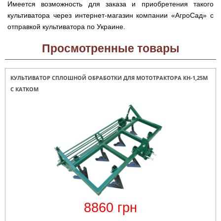
Runde
Имеется возможность для заказа и приобретения такого
мотоблоков
H
Опрыскиватели
культиватора через интернет-магазин компании «АгроСад» с
Горизонтальный
для
цилиндрический
отправкой культиватора по Украине.
трактора,
водонагреватель
минитрактора,
с
мототрактора
Просмотренные товары
мокрым
ТЭНом
Разбрасыватель
удобрений
Бойлеры
КУЛЬТИВАТОР СПЛОШНОЙ ОБРАБОТКИ ДЛЯ МОТОТРАКТОРА КН-1,25М
для
EWT
трактора,
С КАТКОМ
Clima
минитрактора,
Runde
мототрактора
Licht
V
Снегоуборщики
Вертикальный
для
цилиндрический
мототрактора
водонагреватель
с
мокрым
Чеснококопалка
ТЭНом
для
и
мототрактора,
скрытым
минитрактора,
регулятором
трактора
мощности
Чеснокосажалки
8860
грн
Бойлеры
для
EWT
трактора,