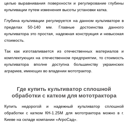
веток
Электрокультиваторы
целью выравнивания поверхности и регулирование глубины
цилиндрический
Грабли
для
Scheppach
Электрические
водонагреватель
для
трактора,
культивации путем изменения высоты установки катка.
цепные
с
мотоблока
минитрактора,
пилы,
двумя
мототрактора
Глубина культивации регулируется на данном культиваторе в
электропилы
сухими
Культиваторы
Iron
ТЭНами
пределах 50-140 мм. Главные достоинства данного
для
Картофелекопалки
Angel
и
мотоблока
для
культиватора это простая, надежная конструкция и невысокая
уменьшенным
КРН
мототрактора
диаметром
стоимость.
Электрические
и
цепные
КПС
Лопата
пилы,
Бойлеры
для
Так как изготавливается из отечественных материалов и
отвал
электропилы
EWT
прополки
для
комплектующих на отечественном предприятии, то стоимость
Vitals
Clima
и
мототрактора
Runde
культиватора вполне доступна большинству украинских
сплошной
DRY
Электрические
обработки
аграриев, имеющих во владении мототрактор.
Навесная
V
цепные
почвы
система
Вертикальный
пилы,
на
цилиндрический
электропилы
Мульчирователи
3
водонагреватель
Кентавр
для
Где купить культиватор сплошной
точки
с
мотоблока
к
обработки с катком для мототрактора
двумя
мототрактору
сухими
Опрыскиватели
(переходник
ТЭНами
Купить недорогой и надежный культиватор сплошной
для
с
мотоблоков
1
обработки с катком КН-1.25М для мототрактора можно в г.
Бойлеры
точки
Киеве на складе компании «АгроСад».
EWT
на
Помпы
Clima
3)
для