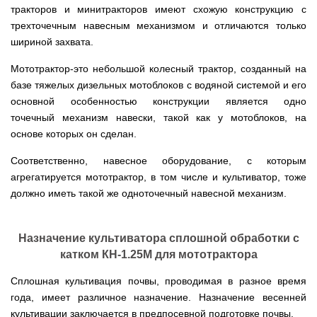
Мотокосы
Культиватор
минитракторы
КЕНТАВР
ТЭНом
Канадские
грязной
тракторов и минитракторов имеют схожую конструкцию с
Удлинители
IRON
AL-
и
печи
воды мотопомпы
к
ANGEL
трехточечным навесным механизмом и отличаются только
KO
механическим
Булерьян
Мотоблоки
буру,
Грунтозацепы
управлением
NOVASLAV
шириной захвата.
ДТЗ
Мотопомпы
к
Электрокосы
с
Мотокультиватор
Iron
шнеку
IRON
Полуоси
варочной
Hyundai
Бойлеры
Angel
Мотоблоки
Мототрактор-это небольшой колесный трактор, созданный на
ANGEL
(ступицы)
поверхностью
EWT
IRON
Шнеки
базе тяжелых дизельных мотоблоков с водяной системой и его
Clima
Мотокультиватор
ANGEL
Мотопомпы
для
Мотокосы
Окучники
БУР
KUBUS
Konner&Sohnen
основной особенностью конструкции является одно
Кентавр
бура
КЕНТАВР
DRY
Мотоблоки
точечный механизм навески, такой как у мотоблоков, на
Картофелекопалки
Водонагреватель
Грабли
Мотокультиватор
Weima
Мотопомпы
Электрокосы
основе которых он сделан.
кубической
навесные
STIGA
Аккумуляторные
(Вейма)
Weima
КЕНТАВР
формы
на
Картофелесажалки
опрыскиватели
с
трактор
Соответственно, навесное оборудование, с которым
Мотокультиватор
Мотоблоки
Мотопомпы
двумя
Мотокосы
Сцепки
WEIMA
Мотоопрыскиватели
FORTE
BULAT
Твердотопливные
агрегатируется мототрактор, в том числе и культиватор, тоже
сухими
VITALS
Дисковая
для
котлы
ТЭНами
борона
должно иметь такой же одноточечный навесной механизм.
мотоблока
Мотокультиваторы FORTE
Мотоблоки
Мотопомпы
Электрокосы
для
BULAT
Konner&Sohnen
Отопительные
Бойлеры
VITALS
минитрактора,
Плуги
Мотокультиваторы ROBIX
печи
Газовые
EWT
трактора
Мотоблоки
Мотопомпы
обогреватели
Clima
Назначение культиватора сплошной обработки с
Мотокосы
Плоскорезы
Konner&Sohnen
AL-
Радиаторы
KUBUS
AL-
Картофелесажалка
катком КН-1.25М для мототрактора
KO
отопления
Водонагреватель
Отопительные
KO
для
Лопата-
Навесное
кубической
печи,
минитрактора,
отвал
Сплошная культивация почвы, проводимая в разное время
оборудование
формы
Мотопомпы
Камин-
БУРЖУЙКА
трактора
Электрокосы,
Печи-
к
с
Forte
булерьян
CANADA
года, имеет различное назначение. Назначение весенней
триммеры
каменки
мотоблоку
одним
Прицепы
VESUVI
AL-
Картофелекопалка
для
культивации заключается в предпосевной подготовке почвы.
Бензопилы