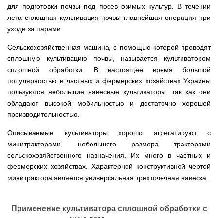
Мотокосы
Культиватор
минитракторы
КЕНТАВР
ТЭНом
Канадские
грязной
для подготовки почвы под посев озимых культур. В течении
Удлинители
IRON
AL-
и
печи
воды мотопомпы
к
ANGEL
лета сплошная культивация почвы главнейшая операция при
KO
механическим
Булерьян
Мотоблоки
буру,
Грунтозацепы
управлением
NOVASLAV
уходе за парами.
ДТЗ
Мотопомпы
к
Электрокосы
с
Мотокультиватор
Iron
шнеку
IRON
Полуоси
варочной
Hyundai
Бойлеры
Angel
Мотоблоки
Сельскохозяйственная машина, с помощью которой проводят
ANGEL
(ступицы)
поверхностью
EWT
IRON
Шнеки
сплошную культивацию почвы, называется культиватором
Clima
Мотокультиватор
ANGEL
Мотопомпы
для
Мотокосы
Окучники
БУР
KUBUS
Konner&Sohnen
сплошной обработки. В настоящее время большой
Кентавр
бура
КЕНТАВР
DRY
Мотоблоки
популярностью в частных и фермерских хозяйствах Украины
Картофелекопалки
Водонагреватель
Грабли
Мотокультиватор
Weima
Мотопомпы
Электрокосы
пользуются небольшие навесные культиваторы, так как они
кубической
навесные
STIGA
Аккумуляторные
(Вейма)
Weima
КЕНТАВР
формы
на
Картофелесажалки
опрыскиватели
обладают высокой мобильностью и достаточно хорошей
с
трактор
Мотокультиватор
Мотоблоки
Мотопомпы
производительностью.
двумя
Мотокосы
Сцепки
WEIMA
Мотоопрыскиватели
FORTE
BULAT
Твердотопливные
сухими
VITALS
Дисковая
для
котлы
ТЭНами
борона
Описываемые культиваторы хорошо агрегатируют с
мотоблока
Мотокультиваторы FORTE
Мотоблоки
Мотопомпы
Электрокосы
для
минитракторами, небольшого размера тракторами
BULAT
Konner&Sohnen
Отопительные
Бойлеры
VITALS
минитрактора,
Плуги
Мотокультиваторы ROBIX
печи
сельскохозяйственного назначения. Их много в частных и
Газовые
EWT
трактора
Мотоблоки
Мотопомпы
обогреватели
Clima
Мотокосы
фермерских хозяйствах. Характерной конструктивной чертой
Плоскорезы
Konner&Sohnen
AL-
Радиаторы
KUBUS
AL-
Картофелесажалка
минитрактора является универсальная трехточечная навеска.
KO
отопления
Водонагреватель
Отопительные
KO
для
Лопата-
Навесное
кубической
печи,
минитрактора,
отвал
оборудование
формы
Мотопомпы
Камин-
БУРЖУЙКА
трактора
Электрокосы,
Печи-
к
с
Forte
булерьян
CANADA
триммеры
каменки
мотоблоку
Применение культиватора сплошной обработки с
одним
Прицепы
VESUVI
AL-
Картофелекопалка
для
Бензопилы