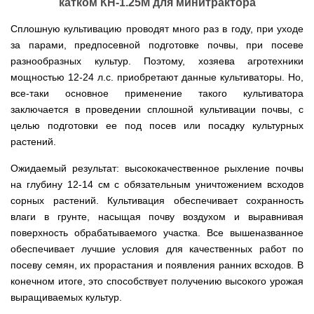
мокрым
для
Мотопомпы
катком КН-1.25М для минитрактора
Отопительные
KO
для
бань
Сенокосилки
ТЭНом
мотоблоков
HYUNDAI
Твердотопливные
печи,
минитрактора,
и
Электропилы
котлы
БУРЖУЙКА
трактора
саун
Сплошную культивацию проводят много раз в году, при уходе
Аккумуляторные
Почвофреза
Бойлеры
Адаптеры
PROTECH
ВЕРТИКАЛЬ
Мотопомпы
CANADA
ножницы
за парами, предпосевной подготовке почвы, при посеве
для
EWT
Высоторезы
для
Аккумуляторные
VITALS
КОСИЛКА
мотоблока
Clima
мотоблоков
пылесосы
разнообразных культур. Поэтому, хозяева агротехники
Твердотопливные
Отопительные
ДЛЯ
Печи-
Мотокосы
RUNDE
садовые,
Станки
котлы
печи,
ТРАКТОРА
каменки
FORTE
мощностью 12-24 л.с. приобретают данные культиваторы. Но,
KOMBI
Ходоуменьшители
воздуходувки
для
Запчасти
БУРЖУЙ
БУРЖУЙКА
для
Разбрасыватели
Цилиндрический
все-таки основное применение такого культиватора
заточки
ОГНЕВ
саун
ручные
Косилка
Мотокосы
водонагреватель
цепи
Измельчители
Бензиновые пылесосы
VESUVI
Мотоблоки
Твердотопливные
SOLO
заключается в проведении сплошной культивации почвы, с
для
GRUNHELM
комбинированного
веток
садовые,
Powercraft
котлы
Отопительные
мототрактора
Ручной
целью подготовки ее под посев или посадку культурных
нагрева
для
воздуходувки
Бензопилы
МАРТЕН
печи,
Печи-
Мотокосы
комплект
с
мотоблоков,
IRON
растений.
БУРЖУЙКА
каменки
Мотоблоки
КУЛЬТИВАТОРЫ
WERK
для
мокрым
дробилки
ANGEL
Электрические
ПРОСКУРОВ
для
Weima
Твердотопливные
посадки
ТЭНом
веток
Сварочные
пылесосы
саун НОВАСЛАВ
DeLuxe
котлы
Ожидаемый результат: высококачественное рыхление почвы
ОКУЧНИКИ
и
Мотокосы Hyundai
для
аппараты
садовые,
Бензопилы
ПРОСКУРОВ
уборки
Бойлеры
на глубину 12-14 см с обязательным уничтожением всходов
мотоблоков
Vitals
воздуходувки
КЕНТАВР
Семена
картошки
МУЛЬЧИРОВАТЕЛЬ
EWT
Электрокосы
сорных растений. Культивация обеспечивает сохранность
Циркуляционные
Укропа
(2
Clima
FORTE
Снегоуборщики
Сварочные
Бензопилы
насосы
в
влаги в грунте, насыщая почву воздухом и выравнивая
Runde
Плуг
для
аппараты КЕНТАВР
VITALS
RODA
1,
Семена
DRY
Аккумуляторные
для
мотоблока
Электрокосы
поверхность обрабатываемого участка. Все вышеназванное
3
салата
H
скарификаторы
минитрактора,
WERK
Бензопилы
в
обеспечивает лучшие условия для качественных работ по
Электроконвекторы
Горизонтальный
трактора,
Сеялка
AL-
1
цилиндрический
мототрактора
посеву семян, их прорастания и появления ранних всходов. В
Бензиновые
зерновая
Электротриммеры
Складские
KO
и
водонагреватель
скарификаторы
Hyundai
тележки
конечном итоге, это способствует получению высокого урожая
4
с
Лопата-
платформенные
Сеялка
в
Бензопилы
Аккумуляторные
двумя
выращиваемых культур.
отвал
Электрические
СКИФ
овощная
1)
FORTE
снегоуборщики
сухими
к
скарификаторы