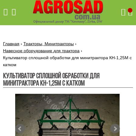
Поиск
Главная
›
Тракторы, Минитракторы
›
Навесное оборудование для трактора
›
Культиватор сплошной обработки для минитрактора КН-1,25М с
Бетономешалки
катком
Скиф
Культиватор сплошной обработки для
Бетономешалки с
Бойлеры,
минитрактора КН-1,25М с катком
венцовым
водонагреватели
приводом
ARTI
WHV
Газовые
Бетономешалки с
SLIM
котлы ПРОСКУРОВ
редукторным
Бензиновые
приводом
Бойлеры,
Газовые
газонокосилки
водонагреватели
котлы
ARTI
Генераторы
IMMERGAS
Электрические
WHV
бензиновые
напольные
газонокосилки
конденсационные
Бензиновые
Бойлеры,