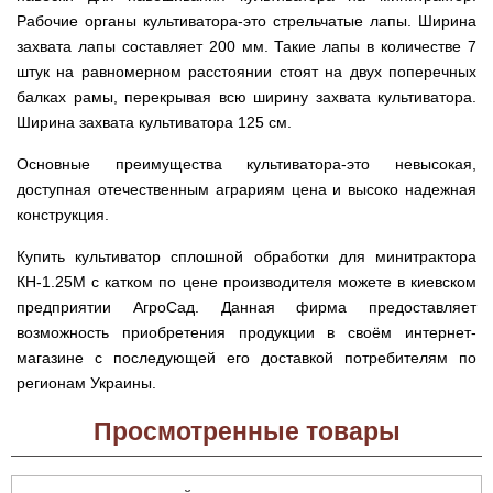
веток
Электрокультиваторы
цилиндрический
Грабли
для
Scheppach
Рабочие органы культиватора-это стрельчатые лапы. Ширина
Электрические
водонагреватель
для
трактора,
захвата лапы составляет 200 мм. Такие лапы в количестве 7
цепные
с
мотоблока
минитрактора,
пилы,
двумя
мототрактора
штук на равномерном расстоянии стоят на двух поперечных
электропилы
сухими
Культиваторы
балках рамы, перекрывая всю ширину захвата культиватора.
Iron
ТЭНами
для
Картофелекопалки
Angel
и
Ширина захвата культиватора 125 см.
мотоблока
для
уменьшенным
КРН
мототрактора
диаметром
Электрические
и
Основные преимущества культиватора-это невысокая,
цепные
КПС
Лопата
доступная отечественным аграриям цена и высоко надежная
пилы,
Бойлеры
для
отвал
электропилы
EWT
прополки
конструкция.
для
Vitals
Clima
и
мототрактора
Runde
сплошной
Купить культиватор сплошной обработки для минитрактора
DRY
Электрические
обработки
Навесная
V
КН-1.25М с катком по цене производителя можете в киевском
цепные
почвы
система
Вертикальный
пилы,
предприятии АгроСад. Данная фирма предоставляет
на
цилиндрический
электропилы
Мульчирователи
3
возможность приобретения продукции в своём интернет-
водонагреватель
Кентавр
для
точки
с
магазине с последующей его доставкой потребителям по
мотоблока
к
двумя
мототрактору
регионам Украины.
сухими
Опрыскиватели
(переходник
ТЭНами
для
с
Просмотренные товары
мотоблоков
1
Бойлеры
точки
EWT
на
Помпы
Clima
3)
для