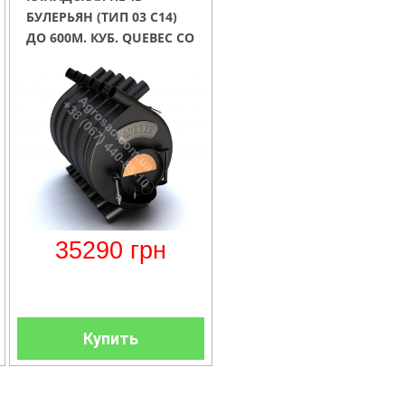
БУЛЕРЬЯН (ТИП 03 С14)
ДО 600М. КУБ. QUEBEC СО
СМОТРОВЫМ ОКНОМ
(СТЕКЛО 280ХR140)
35290
грн
Купить