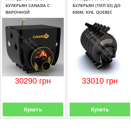
БУЛЕРЬЯН CANADA С
БУЛЕРЬЯН (ТИП 03) ДО
ВАРОЧНОЙ
600М. КУБ. QUEBEC
ПОВЕРХНОСТЬЮ
03+СТЕКЛО И ЗАЩИТНЫЙ
КОЖУХ
30290
грн
33010
грн
Купить
Купить