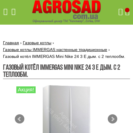
Поиск
Главная
›
Газовые котлы
›
Газовые котлы IMMERGAS настенные традиционные
›
Газовый котёл IMMERGAS Mini Nike 24 3 E дым. с 2 теплообм.
Бетономешалки
Газовый котёл IMMERGAS Mini Nike 24 3 E дым. с 2
Скиф
теплообм.
Бетономешалки с
Бойлеры,
венцовым
водонагреватели
приводом
ARTI
Акция!
WHV
Газовые
Бетономешалки с
SLIM
котлы ПРОСКУРОВ
редукторным
Бензиновые
приводом
Бойлеры,
Газовые
газонокосилки
водонагреватели
котлы
ARTI
Генераторы
IMMERGAS
Электрические
WHV
бензиновые
напольные
газонокосилки
конденсационные
Бензиновые
Бойлеры,