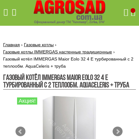
Поиск
Главная
›
Газовые котлы
›
Газовые котлы IMMERGAS настенные традиционные
›
Газовый котёл IMMERGAS Maior Eolo 32 4 E турбированный с 2
Бетономешалки
теплообм. AquaCeleris + труба
Скиф
Газовый котёл IMMERGAS Maior Eolo 32 4 E
Бетономешалки с
Бойлеры,
турбированный с 2 теплообм. AquaCeleris + труба
венцовым
водонагреватели
приводом
ARTI
WHV
Газовые
Акция!
Бетономешалки с
SLIM
котлы ПРОСКУРОВ
редукторным
Бензиновые
приводом
Бойлеры,
Газовые
газонокосилки
водонагреватели
котлы
ARTI
Генераторы
IMMERGAS
Электрические
WHV
бензиновые
напольные
газонокосилки
конденсационные
Бензиновые
Бойлеры,