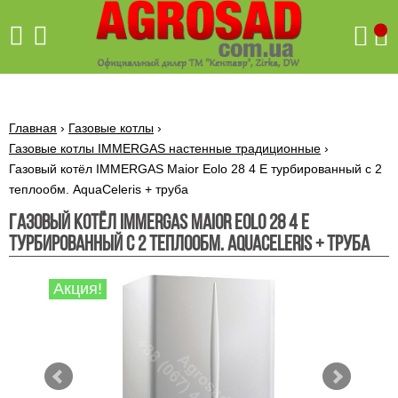
Поиск
Главная
›
Газовые котлы
›
Газовые котлы IMMERGAS настенные традиционные
›
Газовый котёл IMMERGAS Maior Eolo 28 4 E турбированный с 2
Бетономешалки
теплообм. AquaCeleris + труба
Скиф
Газовый котёл IMMERGAS Maior Eolo 28 4 E
Бетономешалки с
Бойлеры,
турбированный с 2 теплообм. AquaCeleris + труба
венцовым
водонагреватели
приводом
ARTI
WHV
Газовые
Акция!
Бетономешалки с
SLIM
котлы ПРОСКУРОВ
редукторным
Бензиновые
приводом
Бойлеры,
Газовые
газонокосилки
водонагреватели
котлы
ARTI
Генераторы
IMMERGAS
Электрические
WHV
бензиновые
напольные
газонокосилки
конденсационные
Бензиновые
Бойлеры,