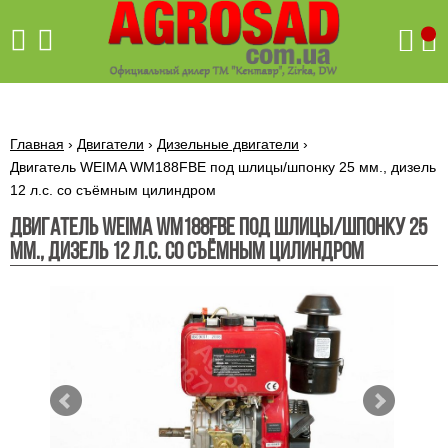
Поиск
Главная
›
Двигатели
›
Дизельные двигатели
›
Двигатель WEIMA WM188FBE под шлицы/шпонку 25 мм., дизель
12 л.с. со съёмным цилиндром
Бетономешалки
Двигатель WEIMA WM188FBE под шлицы/шпонку 25
Скиф
мм., дизель 12 л.с. со съёмным цилиндром
Бетономешалки с
Бойлеры,
венцовым
водонагреватели
приводом
ARTI
WHV
Газовые
Бетономешалки с
SLIM
котлы ПРОСКУРОВ
редукторным
Бензиновые
приводом
Бойлеры,
Газовые
газонокосилки
водонагреватели
котлы
ARTI
Генераторы
IMMERGAS
Электрические
WHV
бензиновые
напольные
газонокосилки
конденсационные
Бензиновые
Бойлеры,