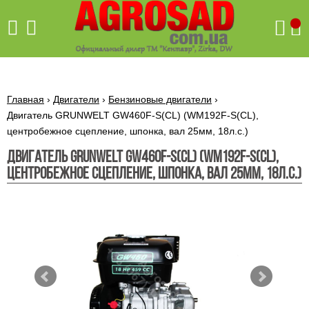
Поиск
Главная
›
Двигатели
›
Бензиновые двигатели
›
Двигатель GRUNWELT GW460F-S(CL) (WM192F-S(CL),
центробежное сцепление, шпонка, вал 25мм, 18л.с.)
Бетономешалки
Двигатель GRUNWELT GW460F-S(CL) (WM192F-S(CL),
Скиф
центробежное сцепление, шпонка, вал 25мм, 18л.с.)
Бетономешалки с
Бойлеры,
венцовым
водонагреватели
приводом
ARTI
WHV
Газовые
Бетономешалки с
SLIM
котлы ПРОСКУРОВ
редукторным
Бензиновые
приводом
Бойлеры,
Газовые
газонокосилки
водонагреватели
котлы
ARTI
Генераторы
IMMERGAS
Электрические
WHV
бензиновые
напольные
газонокосилки
конденсационные
Бензиновые
Бойлеры,