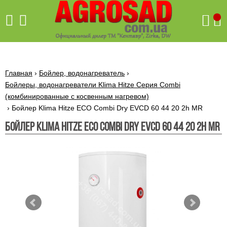
Поиск
Главная
›
Бойлер, водонагреватель
›
Бойлеры, водонагреватели Klima Hitze Серия Combi
(комбинированные с косвенным нагревом)
Бетономешалки
›
Бойлер Klima Hitze ECO Combi Dry EVCD 60 44 20 2h MR
Скиф
Бойлер Klima Hitze ECO Combi Dry EVCD 60 44 20 2h MR
Бетономешалки с
Бойлеры,
венцовым
водонагреватели
приводом
ARTI
WHV
Газовые
Бетономешалки с
SLIM
котлы ПРОСКУРОВ
редукторным
Бензиновые
приводом
Бойлеры,
Газовые
газонокосилки
водонагреватели
котлы
ARTI
Генераторы
IMMERGAS
Электрические
WHV
бензиновые
напольные
газонокосилки
конденсационные
Бензиновые
Бойлеры,